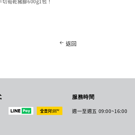
手切筍乾豬腳600g1包！
返回
式
服務時間
週一至週五 09:00~16:00