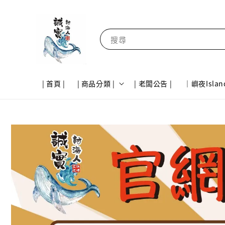
搜尋
| 首頁 |
| 商品分類 |
| 老闆公告 |
｜嶼夜Islan