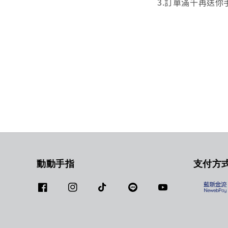
3.訂單滿千再送你
動動手指
支付方