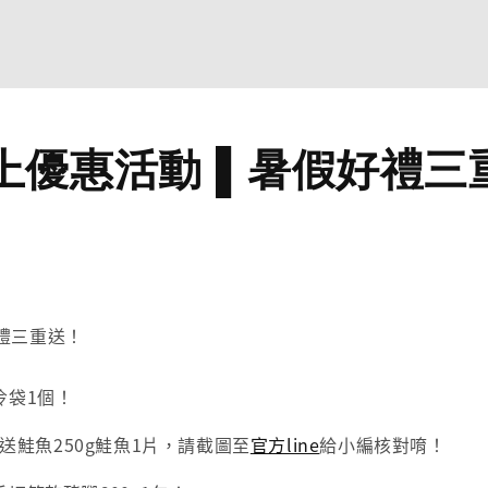
上優惠活動 ▌暑假好禮三
禮三重送！
冷袋1個！
五星送鮭魚250g鮭魚1片，請截圖至
官方line
給小編核對唷！