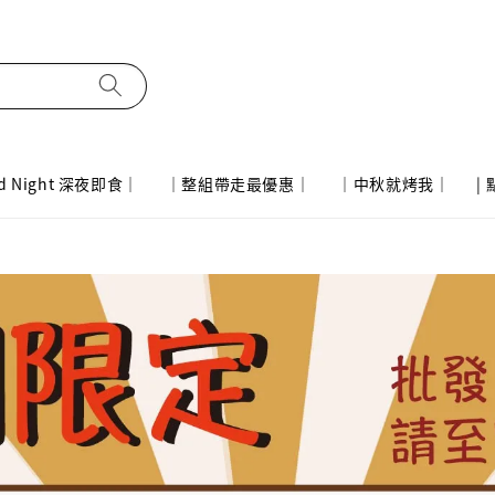
d Night 深夜即食｜
｜整組帶走最優惠｜
｜中秋就烤我｜
|