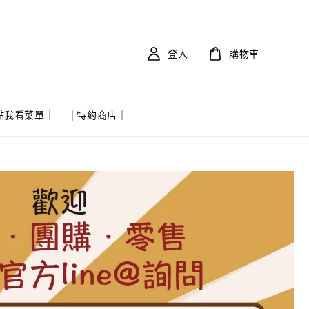
登入
購物車
 點我看菜單｜
| 特約商店｜