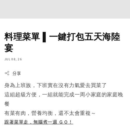
料理菜單 ▌一鍵打包五天海陸
宴
JUL 08, 26
分享
身為上班族，下班實在沒有力氣愛去買菜了
這組超級方便，一組就能完成一周小家庭的家庭晚
餐
有菜有肉，營養均衡，還不太會重複～
跟著菜單走，無腦煮一週 ＧＯ！