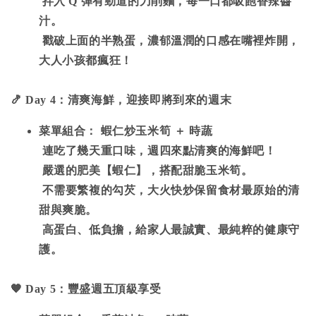
拌入 Q 彈有勁道的刀削麵，每一口都吸飽香辣醬
汁。
戳破上面的半熟蛋，濃郁溫潤的口感在嘴裡炸開，
大人小孩都瘋狂！
🍤
Day 4
：清爽海鮮，迎接即將到來的週末
菜單組合： 蝦仁炒玉米筍 ＋ 時蔬
連吃了幾天重口味，週四來點清爽的海鮮吧！
嚴選的肥美【蝦仁】，搭配甜脆玉米筍。
不需要繁複的勾芡，大火快炒保留食材最原始的清
甜與爽脆。
高蛋白、低負擔，給家人最誠實、最純粹的健康守
護。
🧡
Day 5
：豐盛週五頂級享受