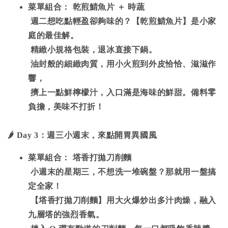
菜單組合： 乾煎鯖魚片 ＋ 時蔬
週二想吃點輕盈卻夠味的？【乾煎鯖魚片】是小家
庭的最佳解。
精緻小規格包裝，退冰直接下鍋。
油封般的細緻肉質，用小火煎到外皮恰恰、滋滋作
響，
擠上一點鮮檸檬汁，入口滿是海味的鮮甜。備料零
負擔，美味不打折！
🌶
️ Day 3
：週三小週末，來點開胃異國風
菜單組合： 塔香打拋刀削麵
小週末的星期三，不想洗一堆碗盤？那就用一盤搞
定全家！
【塔香打拋刀削麵】用大火爆炒出多汁肉燥，融入
九層塔的強烈香氣。