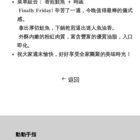
菜單組合： 香煎鮭魚 ＋ 時蔬
Finally Friday! 辛苦了一週，今晚值得最棒的儀式
感。
拿出厚切鮭魚，下鍋乾煎逼出迷人魚油香。
外酥內嫩的粉紅肉質，富含豐富的優質油脂，入口
即化。
祝大家週末愉快，好好享受全家團聚的美味時光！
返回
動動手指