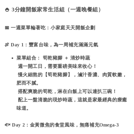
🍚
3
分鐘開飯家常生活組（一週晚餐組）
📅
一週菜單輪著吃：小家庭天天開飯企劃
🍖
Day 1
：豐富台味，為一周補充滿滿元氣
菜單組合： 筍乾豬腳 ＋ 清炒時蔬
週一開工日，需要重磅美味來收心！
慢火細熬的【筍乾豬腳】，滷汁香濃、肉質軟嫩，
肥而不膩。
搭配爽脆的筍乾，淋在白飯上可以連扒三碗！
配上一盤清脆的現炒時蔬，這就是家最經典的療癒
味道。
🐟
Day 2
：金黃微焦的食堂風味，無痛補充Omega-3