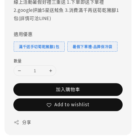
線上活動暑假好禮三重送 1.下單即送下單禮
2.google評論5星送鮭魚 3.消費滿千再送筍乾豬腳1
包(詳情可洽LINE)
適用優惠
滿千送手切筍乾豬腳1包
暑假下單禮-品牌保冷袋
數量
加入購物車
Add to wishlist
分享