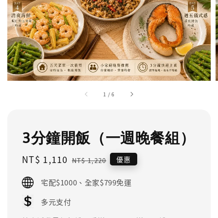
1
/
6
3分鐘開飯（一週晚餐組）
Sale
NT$ 1,110
Regular
優惠
NT$ 1,220
price
price
宅配$1000、全家$799免運
多元支付