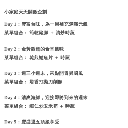
小家庭天天開飯企劃
Day 1
：豐富台味，為一周補充滿滿元氣
菜單組合： 筍乾豬腳 ＋ 清炒時蔬
Day 2
：金黃微焦的食堂風味
菜單組合： 乾煎鯖魚片 ＋ 時蔬
Day 3
：週三小週末，來點開胃異國風
菜單組合： 塔香打拋刀削麵
Day 4
：清爽海鮮，迎接即將到來的週末
菜單組合： 蝦仁炒玉米筍 ＋ 時蔬
Day 5
：豐盛週五頂級享受