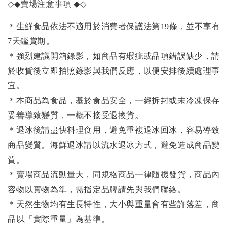
◇◆
賣場注意事項
◆◇
＊生鮮食品依法不適用於消費者保護法第19條，並不享有
7天鑑賞期。
＊強烈建議開箱錄影，如商品有瑕疵或品項錯誤缺少，請
於收貨後立即拍照錄影與我們反應，以便安排後續處理事
宜。
＊本商品為食品，基於食品安全，一經拆封或未冷凍保存
妥善導致變質，一概不接受退換貨。
＊退冰後請盡快料理食用，避免重複退冰回冰，容易導致
商品變質。海鮮退冰請以流水退冰方式，避免造成商品變
質。
＊賣場商品流動量大，同規格商品一律隨機發貨，商品內
容物以實物為準，需指定品牌請先與我們聯絡。
＊天然生物均有生長特性，大小與重量會有些許落差，商
品以「實際重量」為基準。