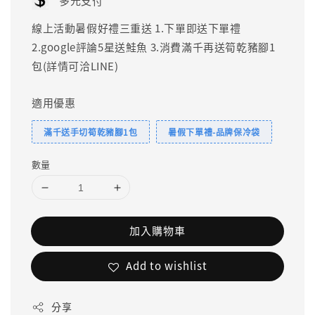
多元支付
線上活動暑假好禮三重送 1.下單即送下單禮
2.google評論5星送鮭魚 3.消費滿千再送筍乾豬腳1
包(詳情可洽LINE)
適用優惠
滿千送手切筍乾豬腳1包
暑假下單禮-品牌保冷袋
數量
加入購物車
Add to wishlist
分享