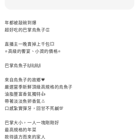
年都被敲碗到爆
超好吃的巴掌烏魚子👏
直播主一晚賣掉上千包💥
⭐️高級的饗宴、小資的價格⭐️
巴掌烏魚子🙌🙌🙌
來自烏魚子的故鄉💗
嚴選當季新鮮頂級高規格的烏魚子
油脂豐富香氣獨特👍
帶著淡淡魚卵香氣👃
口感紮實彈牙，回甘不死鹹💯
巴掌大小，一人一塊剛剛好
最高規格的年菜
款待遠方而來的家人