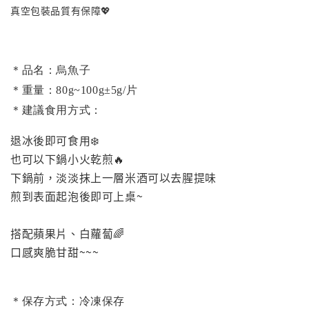
真空包裝品質有保障💖
＊品名：烏魚子
＊重量：80g~100g±5g/片
＊建議食用方式：
退冰後即可食用❄️
也可以下鍋小火乾煎🔥
下鍋前，淡淡抹上一層米酒可以去腥提味
煎到表面起泡後即可上桌~
搭配蘋果片、白蘿蔔🌈
口感爽脆甘甜~~~
＊保存方式：冷凍保存