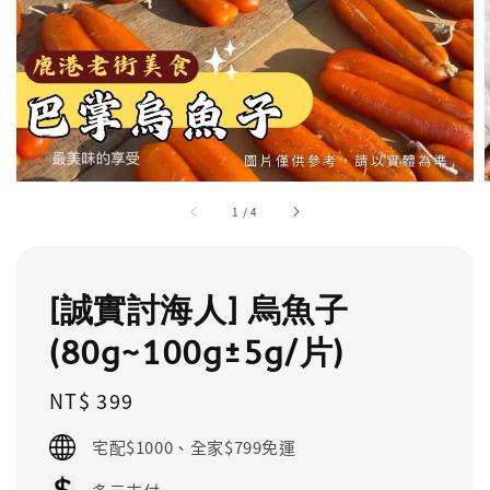
1
/
4
[誠實討海人] 烏魚子
(80g~100g±5g/片)
Regular
NT$ 399
price
宅配$1000、全家$799免運