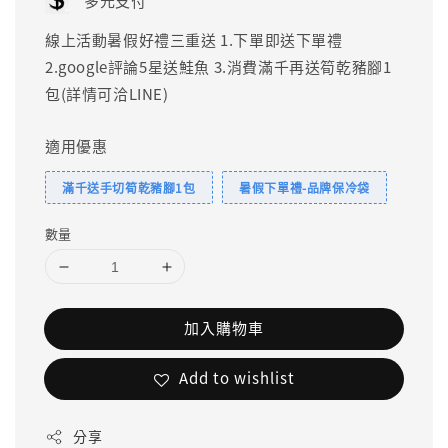
多元支付
線上活動暑假好禮三重送 1.下單即送下單禮
2.google評論5星送鮭魚 3.消費滿千再送筍乾豬腳1
包(詳情可洽LINE)
適用優惠
滿千送手切筍乾豬腳1包
暑假下單禮-品牌保冷袋
數量
加入購物車
Add to wishlist
分享