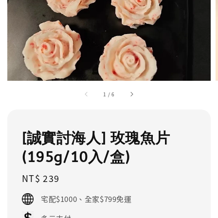
1
/
6
[誠實討海人] 玫瑰魚片
(195g/10入/盒)
Regular
NT$ 239
price
宅配$1000、全家$799免運