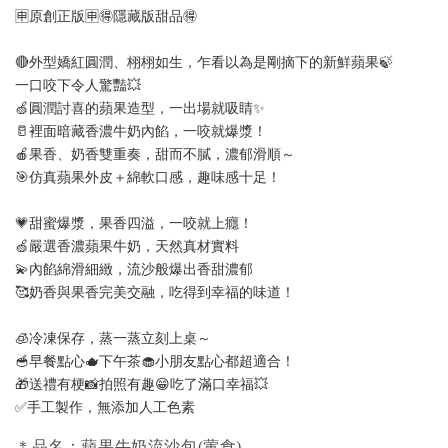
🈸原創正版🈸🉐隱藏版甜品🉐
🔴外型嬌紅圓潤、栩栩如生，乍看以為是剛摘下的新鮮蘋果🍃
一口咬下令人驚豔💥
🍏圓潤討喜的蘋果造型，一出場就吸睛✨
🥛裡面暗藏香濃牛奶內餡，一咬就爆漿！
🍎果香、奶香雙重奏，甜而不膩，濃郁滑順～
🎯仿真蘋果外皮＋綿軟口感，趣味感十足！
💗甜蜜爆漿，果香四溢，一咬就上癮！
🍏嚴選香濃蘋果牛奶，天然真材實料
💫內餡綿滑細緻，流沙般爆出香甜濃郁
🥰奶香與果香完美交融，吃得到幸福的味道！
🧊冷凍保存，蒸一蒸立刻上桌～
🥣早餐點心🫖下午茶🧁小朋友點心都超適合！
🎁送禮有梗📸拍照有趣😁吃了滿口幸福💥
✅手工製作，無添加人工色素
＊品名：蘋果牛奶流沙包(葷食)