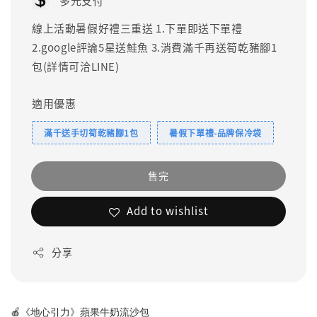
多元支付
線上活動暑假好禮三重送 1.下單即送下單禮
2.google評論5星送鮭魚 3.消費滿千再送筍乾豬腳1
包(詳情可洽LINE)
適用優惠
滿千送手切筍乾豬腳1包
暑假下單禮-品牌保冷袋
售完
Add to wishlist
分享
🍎《地心引力》蘋果牛奶流沙包