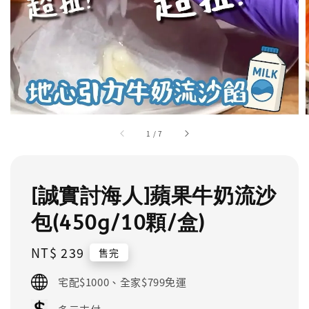
1
/
7
[誠實討海人]蘋果牛奶流沙
包(450g/10顆/盒)
Regular
NT$ 239
售完
price
宅配$1000、全家$799免運