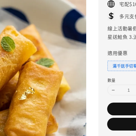
宅配$1
多元支
線上活動暑假好
星送鮭魚 3
適用優惠
滿千送手切
數量