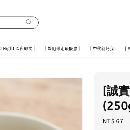
d Night 深夜即食｜
｜整組帶走最優惠｜
｜中秋就烤我｜
|
[誠
(25
Regular
NT$ 67
price