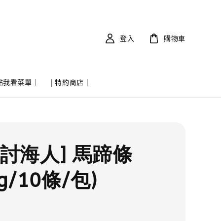
登入
購物車
 點我看菜單｜
| 特約商店｜
實討海人] 馬蹄條
0g/10條/包)