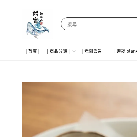
搜尋
| 首頁 |
| 商品分類 |
| 老闆公告 |
｜嶼夜Islan