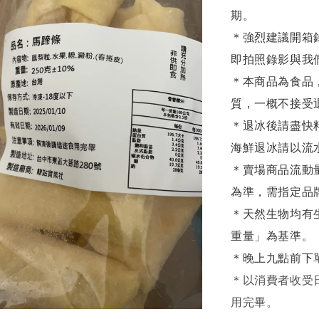
期。
＊強烈建議開箱
即拍照錄影與我
＊本商品為食品
質，一概不接受
＊退冰後請盡快
海鮮退冰請以
流
＊賣場商品流動
為準，需指定品
＊天然生物均有
重量」為基準。
＊晚上九點前下
＊
以消費者收受
用完畢。