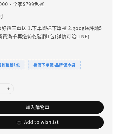
000、全家$799免運
付
禮三重送 1.下單即送下單禮 2.google評論5
.消費滿千再送筍乾豬腳1包(詳情可洽LINE)
筍乾豬腳1包
暑假下單禮-品牌保冷袋
加入購物車
Add to wishlist