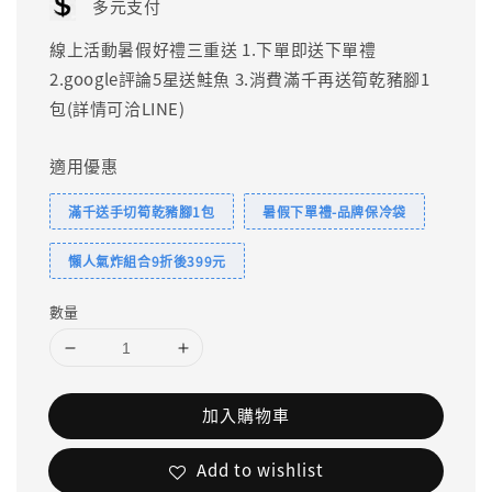
多元支付
線上活動暑假好禮三重送 1.下單即送下單禮
2.google評論5星送鮭魚 3.消費滿千再送筍乾豬腳1
包(詳情可洽LINE)
適用優惠
滿千送手切筍乾豬腳1包
暑假下單禮-品牌保冷袋
懶人氣炸組合9折後399元
數量
加入購物車
Add to wishlist