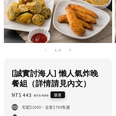
1
/
5
[誠實討海人] 懶人氣炸晚
餐組（詳情請見內文）
Sale
NT$ 443
Regular
優惠
NT$ 499
price
price
宅配$1000、全家$799免運