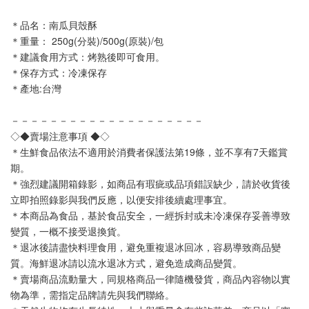
＊品名：南瓜貝殼酥
＊重量： 250g(分裝)/500g(原裝)/包
＊建議食用方式：烤熟後即可食用。
＊保存方式：冷凍保存
＊產地:台灣
－－－－－－－－－－－－－－－－－－－－
◇◆賣場注意事項 ◆◇
＊生鮮食品依法不適用於消費者保護法第19條，並不享有7天鑑賞
期。
＊強烈建議開箱錄影，如商品有瑕疵或品項錯誤缺少，請於收貨後
立即拍照錄影與我們反應，以便安排後續處理事宜。
＊本商品為食品，基於食品安全，一經拆封或未冷凍保存妥善導致
變質，一概不接受退換貨。
＊退冰後請盡快料理食用，避免重複退冰回冰，容易導致商品變
質。海鮮退冰請以流水退冰方式，避免造成商品變質。
＊賣場商品流動量大，同規格商品一律隨機發貨，商品內容物以實
物為準，需指定品牌請先與我們聯絡。