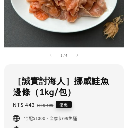
1
/
4
［誠實討海人］挪威鮭魚
邊條（1kg/包）
Sale
NT$ 443
Regular
優惠
NT$ 499
price
price
宅配$1000、全家$799免運