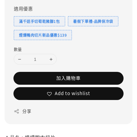
適用優惠
滿千送手切筍乾豬腳1包
暑假下單禮-品牌保冷袋
煙燻鴨肉切片新品優惠$139
數量
加入購物車
Add to wishlist
分享