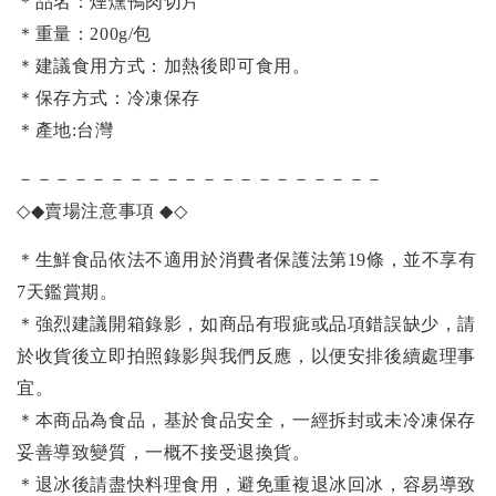
＊品名：煙燻鴨肉切片
＊重量：200g/包
＊建議食用方式：加熱後即可食用。
＊保存方式：冷凍保存
＊產地:台灣
－－－－－－－－－－－－－－－－－－－－
◇◆
賣場注意事項
◆◇
＊生鮮食品依法不適用於消費者保護法第19條，並不享有
7天鑑賞期。
＊強烈建議開箱錄影，如商品有瑕疵或品項錯誤缺少，請
於收貨後立即拍照錄影與我們反應，以便安排後續處理事
宜。
＊本商品為食品，基於食品安全，一經拆封或未冷凍保存
妥善導致變質，一概不接受退換貨。
＊退冰後請盡快料理食用，避免重複退冰回冰，容易導致