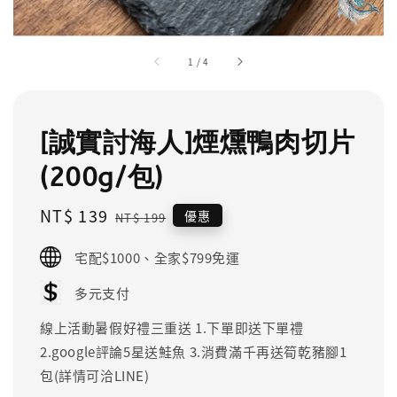
1
/
4
[誠實討海人]煙燻鴨肉切片
(200g/包)
Sale
NT$ 139
Regular
優惠
NT$ 199
price
price
宅配$1000、全家$799免運
多元支付
線上活動暑假好禮三重送 1.下單即送下單禮
2.google評論5星送鮭魚 3.消費滿千再送筍乾豬腳1
包(詳情可洽LINE)