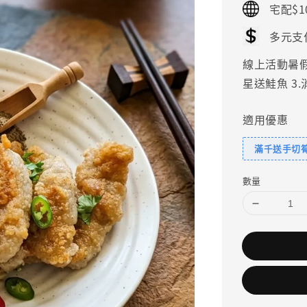
宅配$1
多元支
線上活動暑假好
星送鮭魚 3
適用優惠
滿千送手切
數量