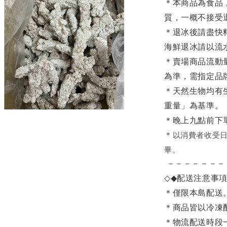
＊本商品為食品
質，一概不接受
＊退冰後請盡快
海鮮退冰請以
流
＊賣場商品流動
為準，需指定品
＊天然生物均有
重量」為基準。
＊晚上九點前下
＊
以消費者收受日
畢。
－－－－－－－
◇◆
配送注意事
＊僅限本島配送
＊商品皆以冷凍
＊物流配送時段