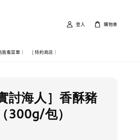
登入
購物車
 點我看菜單｜
| 特約商店｜
實討海人］香酥豬
（300g/包）