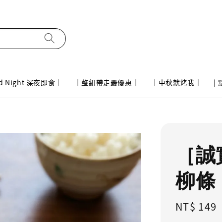
d Night 深夜即食｜
｜整組帶走最優惠｜
｜中秋就烤我｜
|
［誠
柳條
Regular
NT$ 149
price