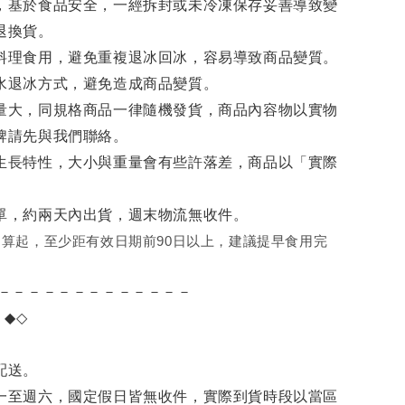
，基於食品安全，一經拆封或未冷凍保存妥善導致變
退換貨。
料理食用，避免重複退冰回冰，容易導致商品變質。
水退冰
方式，避免造成商品變質。
量大，同規格商品一律隨機發貨，商品內容物以實物
牌請先與我們聯絡。
生長特性，大小與重量會有些許落差，商品以「實際
單，約兩天內出貨，週末物流無收件。
算起，至少距有效日期前90日以上，建議提早食用完
－－－－－－－－－－－－－
項
◆◇
。
配送。
一至週六，國定假日皆無收件，實際到貨時段以當區