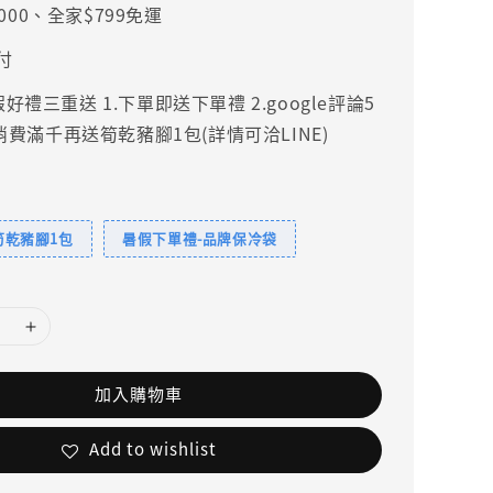
000、全家$799免運
付
禮三重送 1.下單即送下單禮 2.google評論5
.消費滿千再送筍乾豬腳1包(詳情可洽LINE)
筍乾豬腳1包
暑假下單禮-品牌保冷袋
加入購物車
Add to wishlist