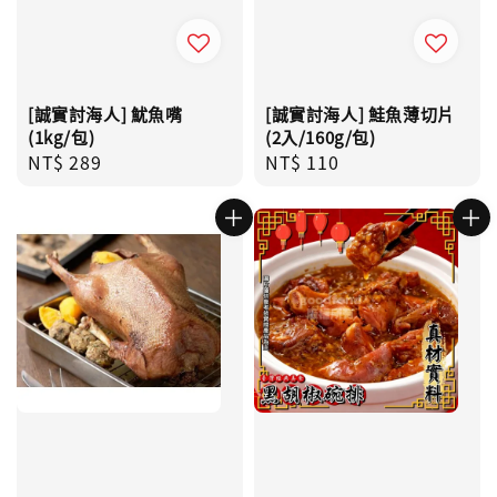
[誠實討海人] 魷魚嘴
[誠實討海人] 鮭魚薄切片
(1kg/包)
(2入/160g/包)
Regular
NT$ 289
Regular
NT$ 110
price
price