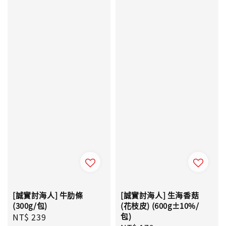
[誠實討海人] 牛肋條
[誠實討海人] 生海香菇
(300g/包)
(花枝皮) (600g±10%/
Regular
NT$ 239
包)