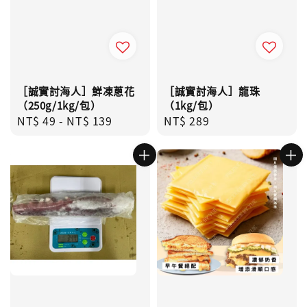
［誠實討海人］鮮凍蔥花
［誠實討海人］龍珠
（250g/1kg/包）
（1kg/包）
Regular
NT$ 49
-
NT$ 139
Regular
NT$ 289
price
price