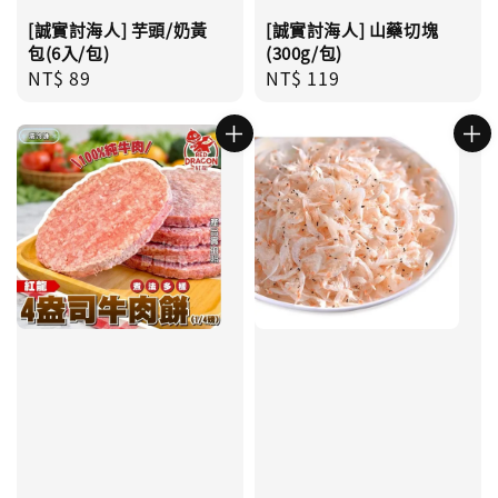
[誠實討海人] 芋頭/奶黃
[誠實討海人] 山藥切塊
包(6入/包)
(300g/包)
Regular
NT$ 89
Regular
NT$ 119
price
price