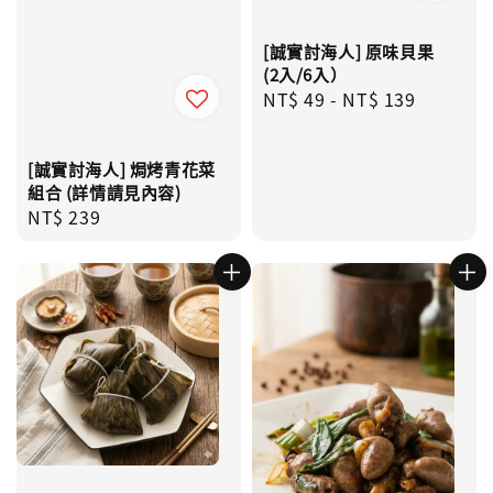
[誠實討海人] 原味貝果
(2入/6入）
Regular
NT$ 49
-
NT$ 139
price
[誠實討海人] 焗烤青花菜
組合 (詳情請見內容)
Regular
NT$ 239
price