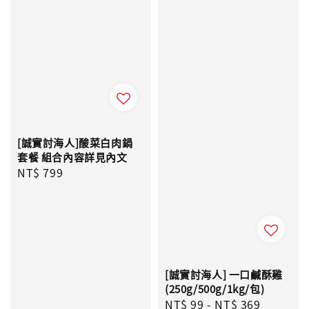
[誠實討海人]酸菜白肉鍋
套餐 組合內容詳見內文
Regular
NT$ 799
price
[誠實討海人] 一口鹹酥雞
(250g/500g/1kg/包)
Regular
NT$ 99
-
NT$ 369