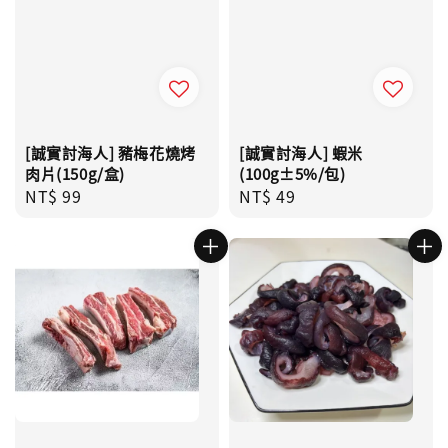
[誠實討海人] 豬梅花燒烤
[誠實討海人] 蝦米
肉片(150g/盒)
(100g±5%/包)
Regular
NT$ 99
Regular
NT$ 49
price
price