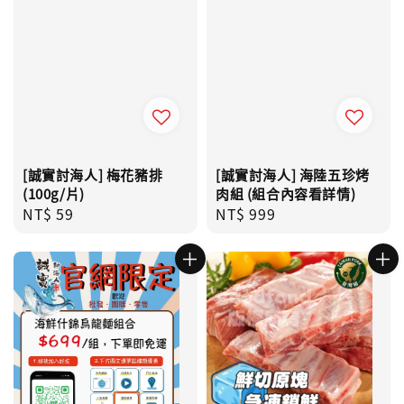
[誠實討海人] 梅花豬排
[誠實討海人] 海陸五珍烤
(100g/片)
肉組 (組合內容看詳情)
Regular
NT$ 59
Regular
NT$ 999
price
price