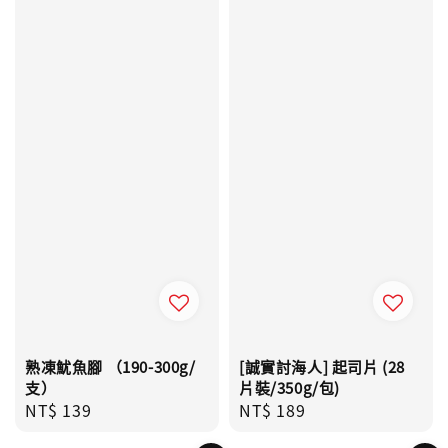
熟凍魷魚腳 （190-300g/
[誠實討海人] 起司片 (28
支）
片裝/350g/包)
Regular
NT$ 139
Regular
NT$ 189
price
price