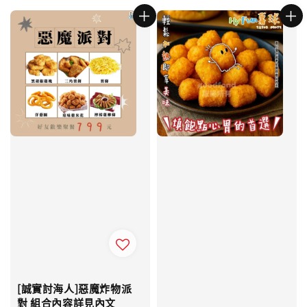
[誠實討海人]惡魔炸物派
對 組合內容詳見內文