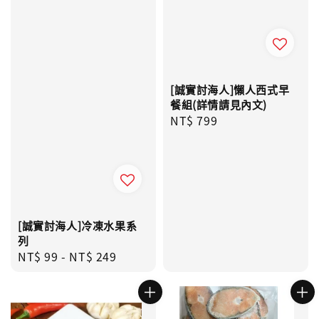
[誠實討海人]懶人西式早
餐組(詳情請見內文)
Regular
NT$ 799
price
[誠實討海人]冷凍水果系
列
Regular
NT$ 99
-
NT$ 249
price