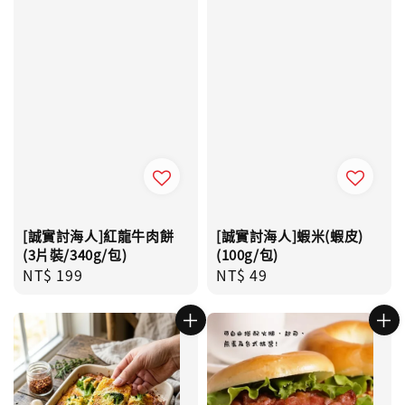
[誠實討海人]紅龍牛肉餅
[誠實討海人]蝦米(蝦皮)
(3片裝/340g/包)
(100g/包)
Regular
NT$ 199
Regular
NT$ 49
price
price