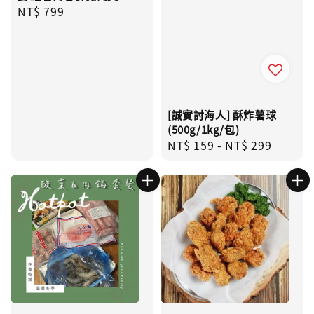
Regular
NT$ 799
price
[誠實討海人] 酥炸薯球
(500g/1kg/包)
Regular
NT$ 159
-
NT$ 299
price