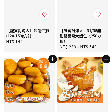
［誠實討海人］沙朗牛排
［誠實討海人］31/35無
(120-150g/片)
膨發開背大蝦仁（250g/
Regular
NT$ 149
包）
Regular
NT$ 239
-
NT$ 549
price
price