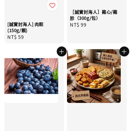
［誠實討海人］雞心/雞
胗（300g/包）
[誠實討海人] 肉粽
Regular
NT$ 99
(150g/顆)
price
Regular
NT$ 59
price