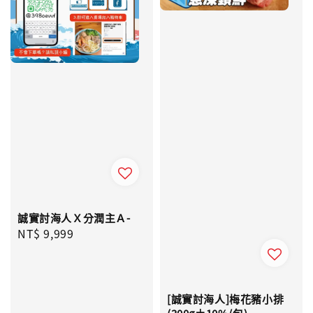
誠實討海人Ｘ分潤主Ａ-
Regular
NT$ 9,999
price
[誠實討海人]梅花豬小排