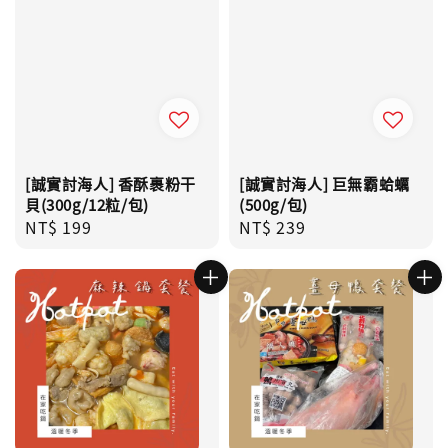
[誠實討海人] 香酥裹粉干
[誠實討海人] 巨無霸蛤蠣
貝(300g/12粒/包)
(500g/包)
Regular
NT$ 199
Regular
NT$ 239
price
price