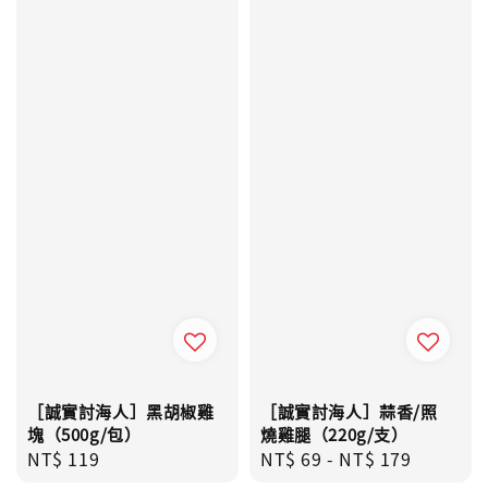
［誠實討海人］黑胡椒雞
［誠實討海人］蒜香/照
塊（500g/包）
燒雞腿（220g/支）
Regular
NT$ 119
Regular
NT$ 69
-
NT$ 179
price
price