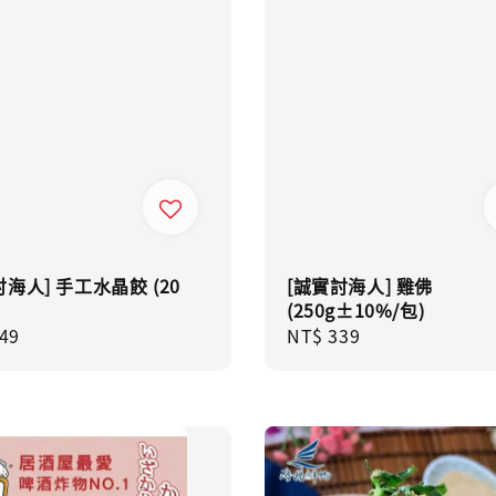
討海人] 手工水晶餃 (20
[誠實討海人] 雞佛
(250g±10%/包)
ar
49
Regular
NT$ 339
price