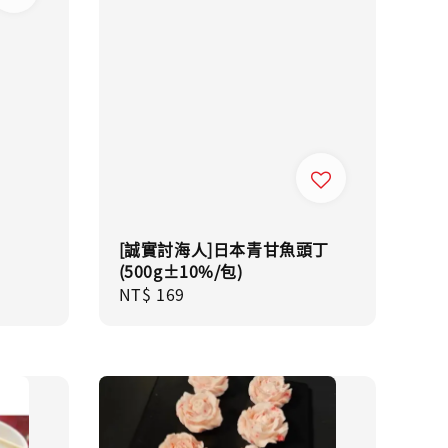
[誠實討海人]日本青甘魚頭丁
(500g±10%/包)
Regular
NT$ 169
price