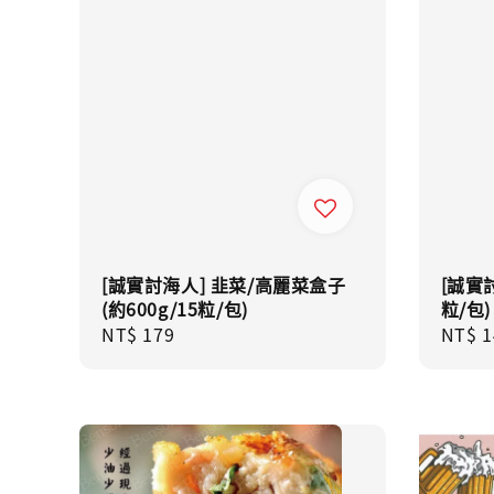
[誠實討海人] 韭菜/高麗菜盒子
[誠實
(約600g/15粒/包)
粒/包)
Regular
NT$ 179
Regul
NT$ 1
price
price