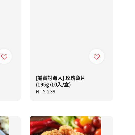
[誠實討海人] 玫瑰魚片
(195g/10入/盒)
Regular
NT$ 239
price