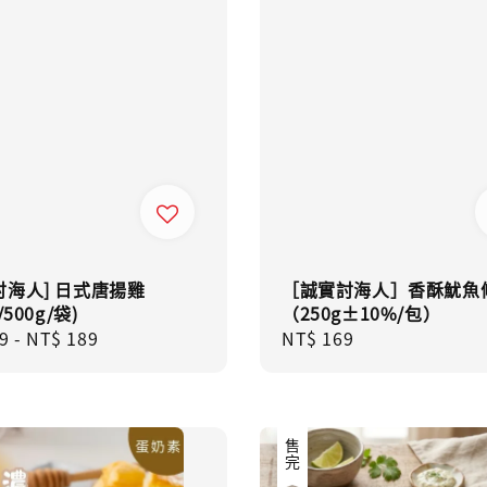
討海人] 日式唐揚雞
［誠實討海人］香酥魷魚
/500g/袋)
（250g±10%/包）
ar
9
-
NT$ 189
Regular
NT$ 169
price
售完