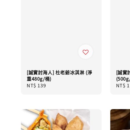
[誠實討海人] 杜老爺冰淇淋 (淨
[誠實
重480g/桶)
(500g
Regular
NT$ 139
Regul
NT$ 1
price
price