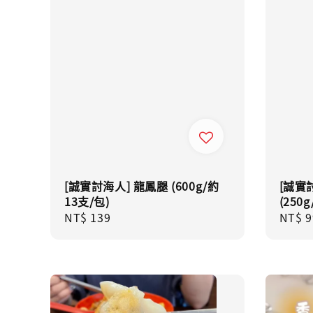
[誠實討海人] 龍鳳腿 (600g/約
[誠實
13支/包)
(250g
Regular
NT$ 139
Regul
NT$ 9
price
price