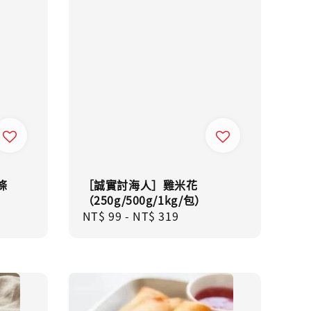
條
［誠實討海人］雞米花
（250g/500g/1kg/包）
Regular
NT$ 99
-
NT$ 319
price