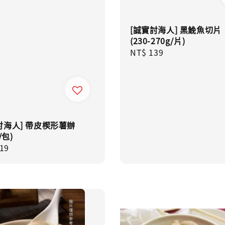
[誠實討海人] 黑鮸魚切片
(230-270g/片)
Regular
NT$ 139
price
討海人] 帶皮楔形薯辦
/包)
ar
19