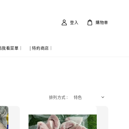
登入
購物車
 點我看菜單｜
| 特約商店｜
排列方式 :