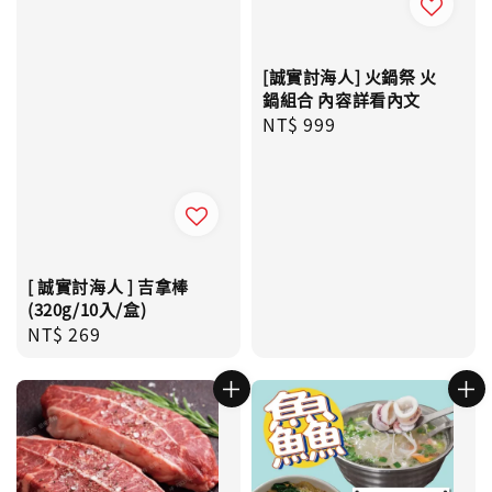
[誠實討海人] 火鍋祭 火
鍋組合 內容詳看內文
Regular
NT$ 999
price
[ 誠實討海人 ] 吉拿棒
(320g/10入/盒)
Regular
NT$ 269
price