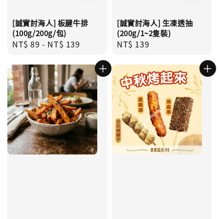
[誠實討海人] 板腱牛排
[誠實討海人] 生凍透抽
(100g/200g/包)
(200g/1~2隻裝)
Regular
NT$ 89
-
NT$ 139
Regular
NT$ 139
price
price