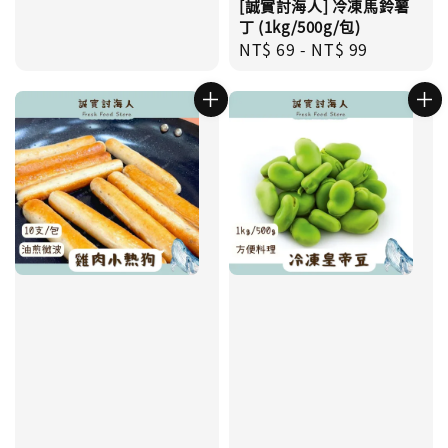
[誠實討海人] 冷凍馬鈴薯
丁 (1kg/500g/包)
Regular
NT$ 69
-
NT$ 99
price