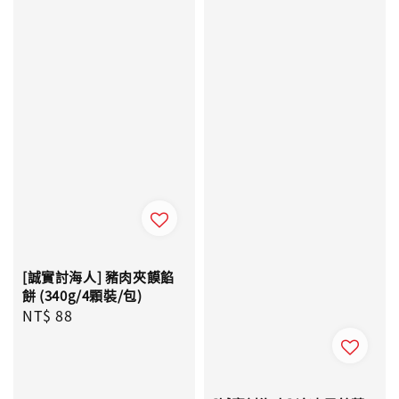
[誠實討海人] 豬肉夾饃餡
餅 (340g/4顆裝/包)
Regular
NT$ 88
price