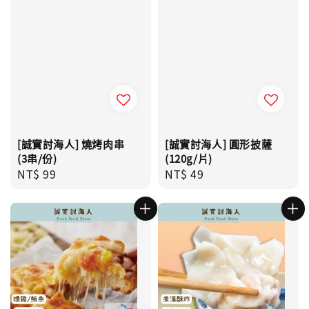
[誠實討海人] 燒烤肉串
[誠實討海人] 圓形披薩
(3串/份)
(120g/片)
Regular
NT$ 99
Regular
NT$ 49
price
price