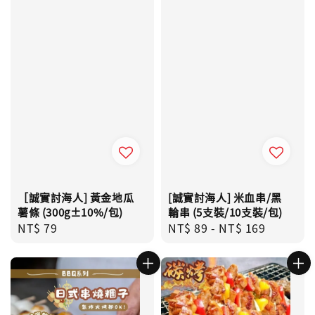
［誠實討海人] 黃金地瓜
[誠實討海人] 米血串/黑
薯條 (300g±10%/包)
輪串 (5支裝/10支裝/包)
Regular
NT$ 79
Regular
NT$ 89
-
NT$ 169
price
price