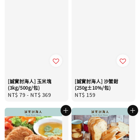
[誠實討海人] 玉米塊
[誠實討海人] 沙蟹鉗
(3kg/500g/包)
(250g±10%/包)
Regular
NT$ 79
-
NT$ 369
Regular
NT$ 159
price
price