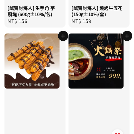
[誠實討海人] 生芋角 芋
[誠實討海人] 燒烤牛五花
頭塊 (600g±10%/包)
(150g±10%/盒)
Regular
NT$ 156
Regular
NT$ 159
price
price