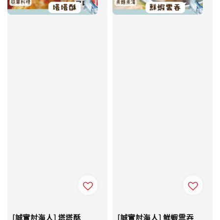
[誠實討海人] 塔塔酥
[誠實討海人] 鮮蝦雲吞