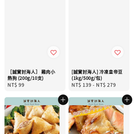
［誠實討海人］ 雞肉小
[誠實討海人] 冷凍皇帝豆
熱狗 (200g/10支)
(1kg/500g/包)
Regular
NT$ 99
Regular
NT$ 139
-
NT$ 279
price
price