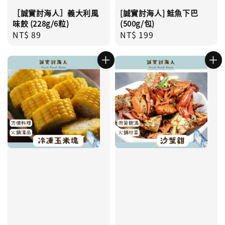
［誠實討海人］義大利風
[誠實討海人] 鮭魚下巴
味餃 (228g/6粒)
(500g/包)
Regular
NT$ 89
Regular
NT$ 199
price
price