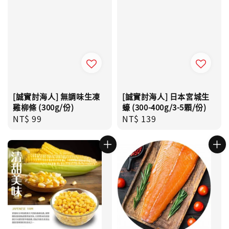
[誠實討海人] 無調味生凍
[誠實討海人] 日本宮城生
雞柳條 (300g/份)
蠔 (300-400g/3-5顆/份)
Regular
NT$ 99
Regular
NT$ 139
price
price