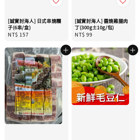
[誠實討海人] 日式串燒糰
[誠實討海人] 醬燒雞腿肉
子(6串/盒)
丁(300g±10g/包)
Regular
NT$ 157
Regular
NT$ 99
price
price