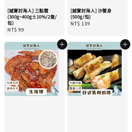
[誠實討海人] 三點蟹
[誠實討海人] 沙蟹身
(300g~400g±10%/2隻/
(500g/包)
包)
Regular
NT$ 139
Regular
NT$ 99
price
price