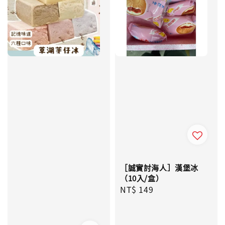
［誠實討海人］漢堡冰
（10入/盒）
Regular
NT$ 149
price