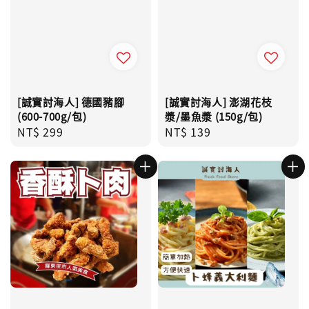
[誠實討海人] 德國豬腳
[誠實討海人] 澎湖花枝
(600-700g/包)
漿/墨魚漿 (150g/包)
Regular
NT$ 299
Regular
NT$ 139
price
price