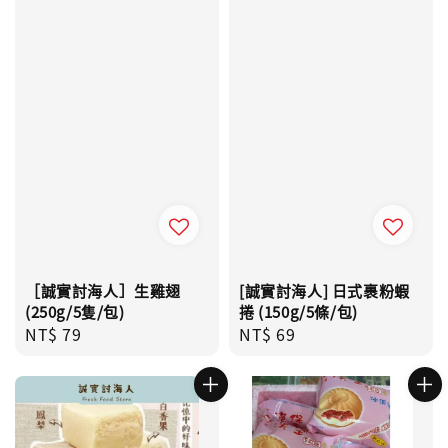
［誠實討海人］生雞翅
[誠實討海人] 日式裹粉蝦
(250g/5隻/包)
捲 (150g/5條/包)
Regular
NT$ 79
Regular
NT$ 69
price
price