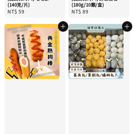
(140克/片)
(180g/10顆/盒)
Regular
NT$ 59
Regular
NT$ 89
price
price