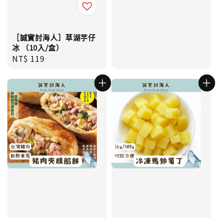
［誠實討海人］草湖芋仔
冰 （10入/盒）
Regular
NT$ 119
price