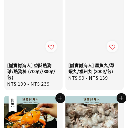
[誠實討海人] 香酥熱狗
[誠實討海人] 墨魚丸/草
球/熱狗棒 (700g//800g/
蝦丸/福州丸 (300g/包)
包)
Regular
NT$ 99
-
NT$ 139
Regular
NT$ 199
-
NT$ 239
price
price
售完