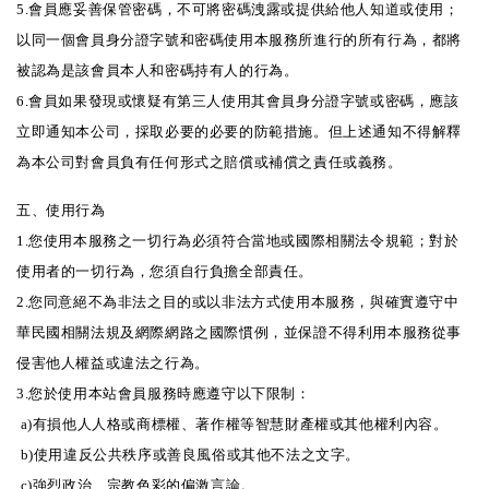
5.會員應妥善保管密碼，不可將密碼洩露或提供給他人知道或使用；
以同一個會員身分證字號和密碼使用本服務所進行的所有行為，都將
被認為是該會員本人和密碼持有人的行為。
6.會員如果發現或懷疑有第三人使用其會員身分證字號或密碼，應該
立即通知本公司，採取必要的必要的防範措施。但上述通知不得解釋
為本公司對會員負有任何形式之賠償或補償之責任或義務。
五、使用行為
1.您使用本服務之一切行為必須符合當地或國際相關法令規範；對於
使用者的一切行為，您須自行負擔全部責任。
2.您同意絕不為非法之目的或以非法方式使用本服務，與確實遵守中
華民國相關法規及網際網路之國際慣例，並保證不得利用本服務從事
侵害他人權益或違法之行為。
3.您於使用本站會員服務時應遵守以下限制：
a)有損他人人格或商標權、著作權等智慧財產權或其他權利內容。
b)使用違反公共秩序或善良風俗或其他不法之文字。
c)強烈政治、宗教色彩的偏激言論。