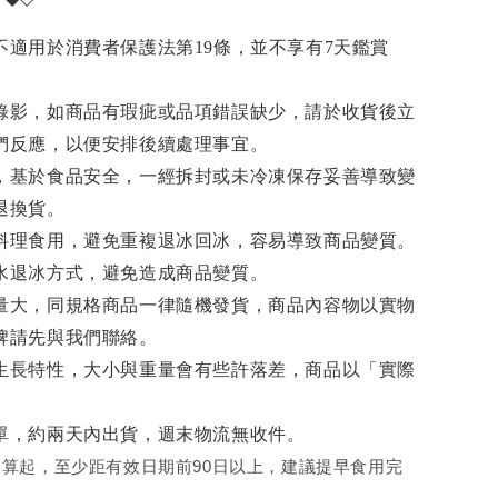
不適用於消費者保護法第19條，並不享有7天鑑賞
錄影，如商品有瑕疵或品項錯誤缺少，請於收貨後立
們反應，以便安排後續處理事宜。
，基於食品安全，一經拆封或未冷凍保存妥善導致變
退換貨。
料理食用，避免重複退冰回冰，容易導致商品變質。
水退冰
方式，避免造成商品變質。
量大，同規格商品一律隨機發貨，商品內容物以實物
牌請先與我們聯絡。
生長特性，大小與重量會有些許落差，商品以「實際
單，約兩天內出貨，週末物流無收件。
算起，至少距有效日期前90日以上，建議提早食用完