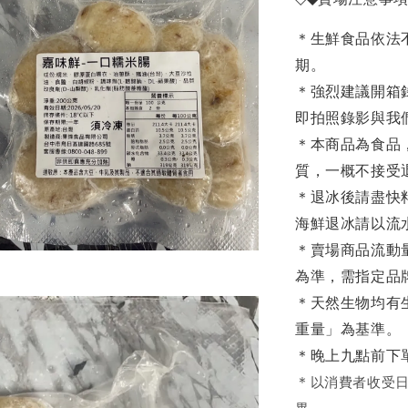
＊生鮮食品依法
期。
＊強烈建議開箱
即拍照錄影與我
＊本商品為食品
質，一概不接受
＊退冰後請盡快
海鮮退冰請以
流
＊賣場商品流動
為準，需指定品
＊天然生物均有
重量」為基準。
＊晚上九點前下
＊
以消費者收受日