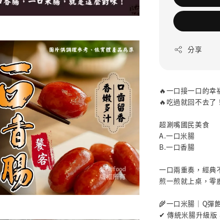
分享
🔥一口接一口的幸
🔥吃過就回不去了
超涮嘴國民美食
A.一口米腸
B.一口香腸
一口兩重奏，經典
煎一煎就上桌，零
🌾一口米腸｜Q彈
✔ 傳統米腸升級