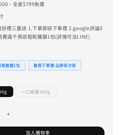
000、全家$799免運
付
禮三重送 1.下單即送下單禮 2.google評論5
.消費滿千再送筍乾豬腳1包(詳情可洽LINE)
筍乾豬腳1包
暑假下單禮-品牌保冷袋
0g
一口香腸300g
加入購物車