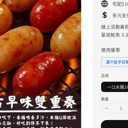
宅配$1
多元支
線上活動暑假好
星送鮭魚 3
適用優惠
滿千送手切
品項
一口米腸20
數量