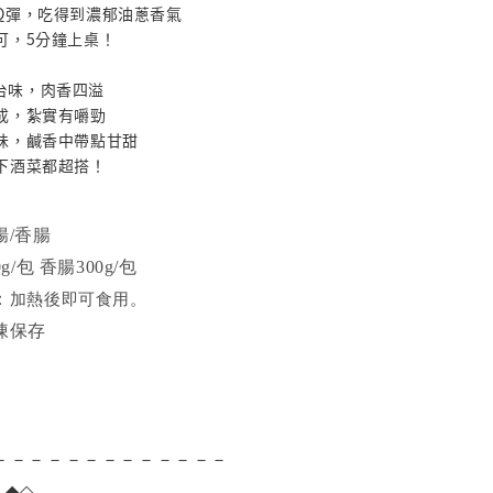
餡Q彈，吃得到濃郁油蔥香氣
可，5分鐘上桌！
台味，肉香四溢
製成，紮實有嚼勁
調味，鹹香中帶點甘甜
當下酒菜都超搭！
腸/香腸
g/包
香腸3
00g/包
：
加熱後即可食用。
凍保存
－－－－－－－－－－－－－
項
◆◇