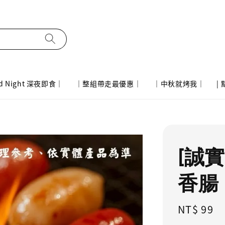
d Night 深夜即食｜
｜整組帶走最優惠｜
｜中秋就烤我｜
|
[誠
香腸 
Regular
NT$ 99
price