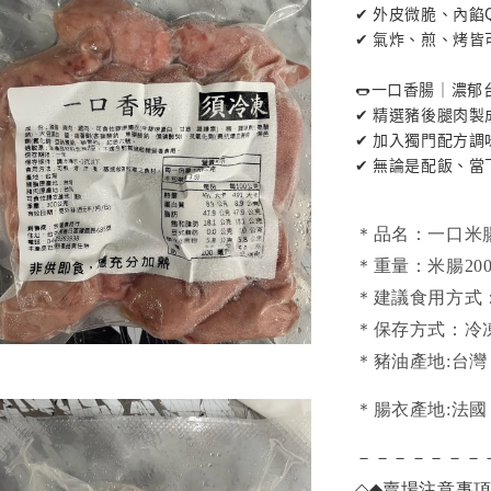
✔ 外皮微脆、內
✔ 氣炸、煎、烤皆
🌭一口香腸｜濃郁
✔ 精選豬後腿肉
✔ 加入獨門配方
✔ 無論是配飯、
＊品名：一口米
＊重量：米腸200
＊建議食用方式
＊保存方式：冷
＊豬油產地:台灣
＊腸衣產地:法國
－－－－－－－
◇◆
賣場注意事