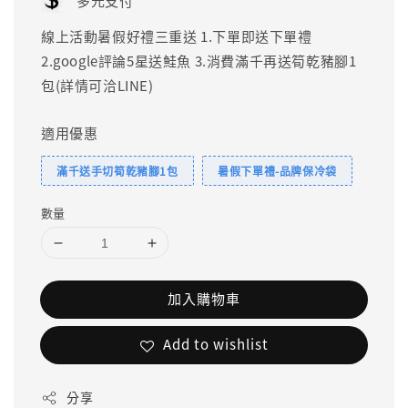
多元支付
線上活動暑假好禮三重送 1.下單即送下單禮
2.google評論5星送鮭魚 3.消費滿千再送筍乾豬腳1
包(詳情可洽LINE)
適用優惠
滿千送手切筍乾豬腳1包
暑假下單禮-品牌保冷袋
數量
加入購物車
Add to wishlist
分享