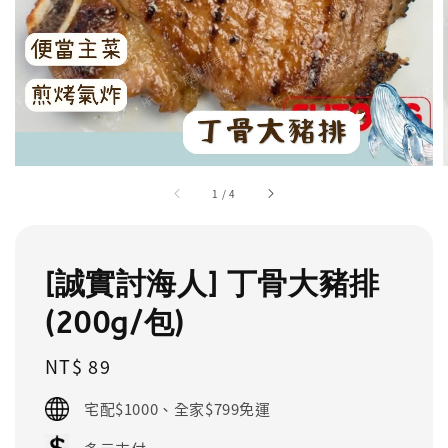
1
/
4
[誠實討海人] 丁骨大豬排
(200g/包)
Regular
NT$ 89
price
宅配$1000、全家$799免運