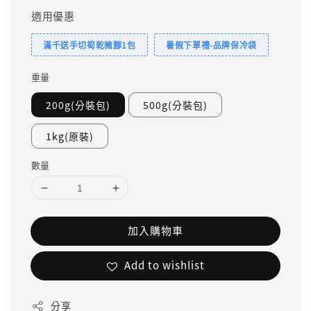
適用優惠
滿千送手切筍乾豬腳1包
暑假下單禮-品牌保冷袋
重量
200g(分裝包)
500g(分裝包)
1kg(原裝)
數量
加入購物車
Add to wishlist
分享