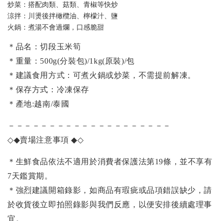
炒菜：搭配肉類、菇類、青椒等快炒
涼拌：川燙後拌橄欖油、檸檬汁、鹽
火鍋：煮湯不會過爛，口感脆甜
＊
品名：切段玉米筍
＊重量：500g(分裝包)/1kg(原裝)/包
＊建議食用方式：可煮火鍋或炒菜，不需提前解凍。
＊保存方式：冷凍保存
＊產地:越南/泰國
－－－－－－－－－－－－－－－－－－－－
◇◆
賣場注意事項
◆◇
＊生鮮食品依法不適用於消費者保護法第19條，並不享有
7天鑑賞期。
＊強烈建議開箱錄影，如商品有瑕疵或品項錯誤缺少，請
於收貨後立即拍照錄影與我們反應，以便安排後續處理事
宜。