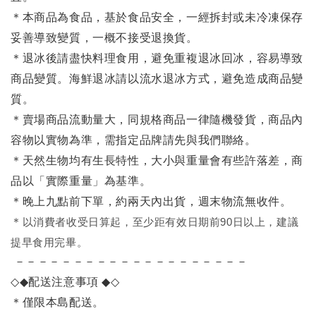
＊本商品為食品，基於食品安全，一經拆封或未冷凍保存
妥善導致變質，一概不接受退換貨。
＊退冰後請盡快料理食用，避免重複退冰回冰，容易導致
商品變質。海鮮退冰請以
流水退冰
方式，避免造成商品變
質。
＊賣場商品流動量大，同規格商品一律隨機發貨，商品內
容物以實物為準，需指定品牌請先與我們聯絡。
＊天然生物均有生長特性，大小與重量會有些許落差，商
品以「實際重量」為基準。
＊晚上九點前下單，約兩天內出貨，週末物流無收件。
＊
以消費者收受日算起，至少距有效日期前90日以上，建議
提早食用完畢。
－－－－－－－－－－－－－－－－－－－－
◇◆
配送注意事項
◆◇
＊僅限本島配送
。