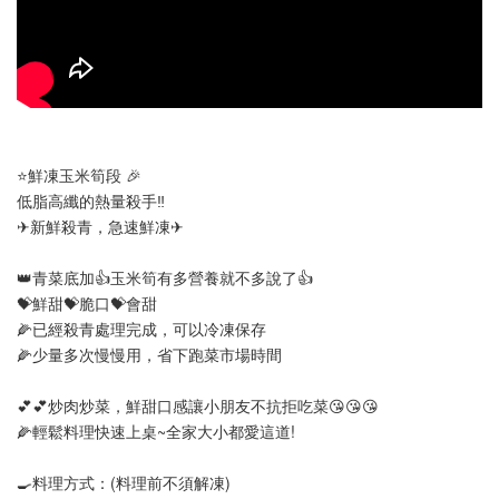
⭐鮮凍玉米筍段 🎉
低脂高纖的熱量殺手‼️
✈新鮮殺青，急速鮮凍✈
👑青菜底加👍玉米筍有多營養就不多說了👍
💝鮮甜💝脆口💝會甜
🌽已經殺青處理完成，可以冷凍保存
🌽少量多次慢慢用，省下跑菜市場時間
💕💕炒肉炒菜，鮮甜口感讓小朋友不抗拒吃菜😘😘😘
🌽輕鬆料理快速上桌~全家大小都愛這道!
🍳料理方式：(料理前不須解凍)