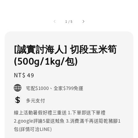
1
/
5
[誠實討海人] 切段玉米筍
(500g/1kg/包)
Regular
NT$ 49
price
宅配$1000、全家$799免運
多元支付
線上活動暑假好禮三重送 1.下單即送下單禮
2.google評論5星送鮭魚 3.消費滿千再送筍乾豬腳1
包(詳情可洽LINE)