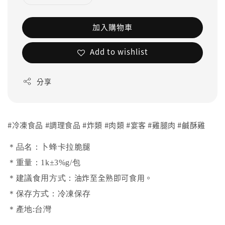
加入購物車
Add to wishlist
分享
#冷凍食品 #調理食品 #炸類 #肉類 #宴客 #雞腿肉 #鹹酥雞
＊品名：卜蜂卡拉脆腿
＊重量：1k±3%g/包
油炸至全熟即可食用。
＊建議食用方式：
＊保存方式：冷凍保存
＊產地:台灣