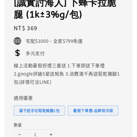
[誠實討海人] 卜蜂卡拉脆
腿 (1k±3%g/包)
Regular
NT$ 369
price
宅配$1000、全家$799免運
多元支付
線上活動暑假好禮三重送 1.下單即送下單禮
2.google評論5星送鮭魚 3.消費滿千再送筍乾豬腳1
包(詳情可洽LINE)
適用優惠
滿千送手切筍乾豬腳1包
暑假下單禮-品牌保冷袋
數量