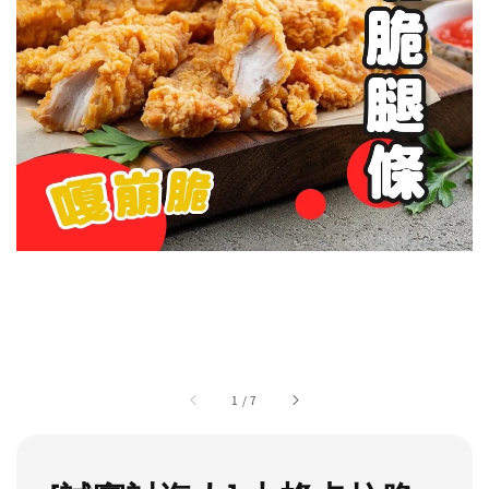
1
/
7