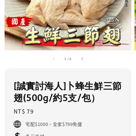
1
/
6
[誠實討海人]卜蜂生鮮三節
翅(500g/約5支/包）
Regular
NT$ 79
price
宅配$1000、全家$799免運