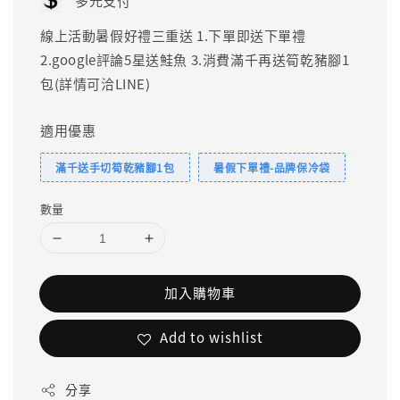
多元支付
線上活動暑假好禮三重送 1.下單即送下單禮
2.google評論5星送鮭魚 3.消費滿千再送筍乾豬腳1
包(詳情可洽LINE)
適用優惠
滿千送手切筍乾豬腳1包
暑假下單禮-品牌保冷袋
數量
加入購物車
Add to wishlist
分享