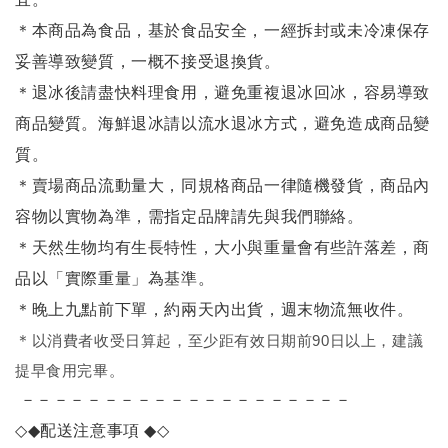
＊本商品為食品，基於食品安全，一經拆封或未冷凍保存
妥善導致變質，一概不接受退換貨。
＊退冰後請盡快料理食用，避免重複退冰回冰，容易導致
商品變質。海鮮退冰請以
流水退冰
方式，避免造成商品變
質。
＊賣場商品流動量大，同規格商品一律隨機發貨，商品內
容物以實物為準，需指定品牌請先與我們聯絡。
＊天然生物均有生長特性，大小與重量會有些許落差，商
品以「實際重量」為基準。
＊晚上九點前下單，約兩天內出貨，週末物流無收件。
＊
以消費者收受日算起，至少距有效日期前90日以上，建議
提早食用完畢。
－－－－－－－－－－－－－－－－－－－－
◇◆
配送注意事項
◆◇