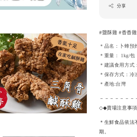
分享
#鹽酥雞 #香香雞
＊品名：卜蜂預
＊重量： 1kg/包
＊建議食用方式
＊保存方式：冷
＊產地:台灣
－－－－－－－
◇◆
賣場注意事
＊生鮮食品依法
期。