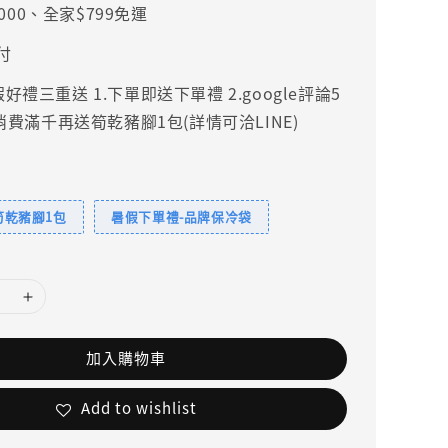
000、全家$799免運
付
禮三重送 1.下單即送下單禮 2.google評論5
.消費滿千再送筍乾豬腳1包(詳情可洽LINE)
筍乾豬腳1包
暑假下單禮-品牌保冷袋
加入購物車
Add to wishlist