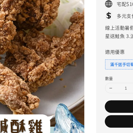
宅配$1
多元支
線上活動暑假好
星送鮭魚 3
適用優惠
滿千送手切
數量