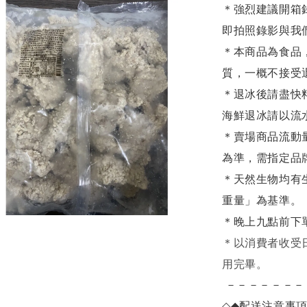
＊強烈建議開箱
即拍照錄影與我
＊本商品為食品
質，一概不接受
＊退冰後請盡快
海鮮退冰請以
流
＊賣場商品流動
為準，需指定品
＊天然生物均有
重量」為基準。
＊晚上九點前下
＊
以消費者收受
用完畢。
－－－－－－－
◇◆
配送注意事