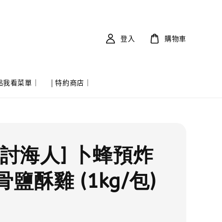
登入
購物車
 點我看菜單｜
| 特約商店｜
實討海人] 卜蜂預炸
鹽酥雞 (1kg/包)