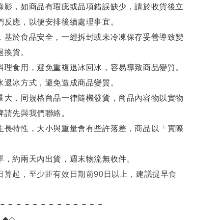
錄影，如商品有瑕疵或品項錯誤缺少，請於收貨後立
們反應，以便安排後續處理事宜。
，基於食品安全，一經拆封或未冷凍保存妥善導致變
退換貨。
料理食用，避免重複退冰回冰，容易導致商品變質。
水退冰
方式，避免造成商品變質。
量大，同規格商品一律隨機發貨，商品內容物以實物
牌請先與我們聯絡。
生長特性，大小與重量會有些許落差，商品以「實際
單，約兩天內出貨，週末物流無收件。
日算起，至少距有效日期前90日以上，建議提早食
－－－－－－－－－－－－－
項
◆◇