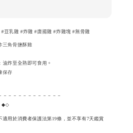
 #豆乳雞 #炸雞 #唐揚雞 #炸雞塊 #無骨雞
炸三角骨鹽酥雞
油炸至全熟即可食用。
：
凍保存
－－－－－－－－－－－－－
項
◆◇
不適用於消費者保護法第19條，並不享有7天鑑賞