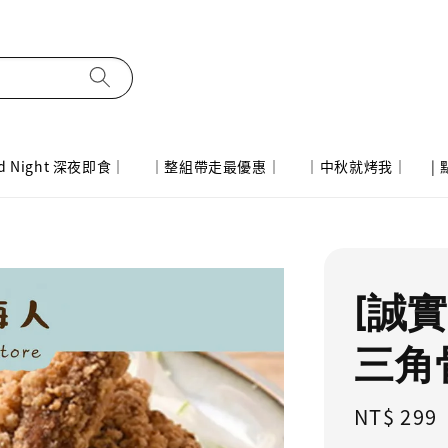
d Night 深夜即食｜
｜整組帶走最優惠｜
｜中秋就烤我｜
|
[誠
三角骨
Regular
NT$ 299
price