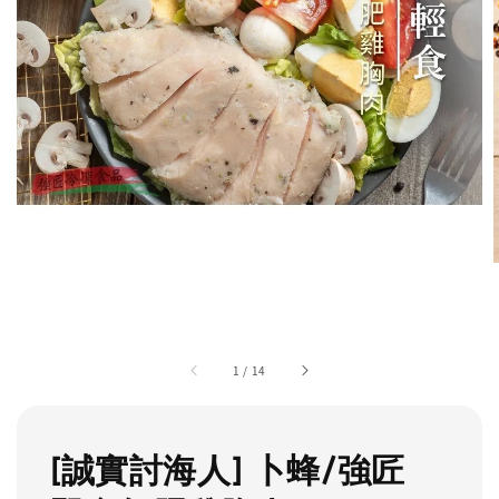
1
/
14
[誠實討海人] 卜蜂/強匠