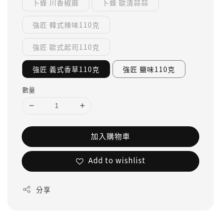
卜蜂 川香椒麻
卜蜂 歐清蒜蒜
強匠 韓式辣味110克
強匠 歐式起司110克
強匠 義式香草110克
強匠 鹽味110克
數量
加入購物車
Add to wishlist
分享