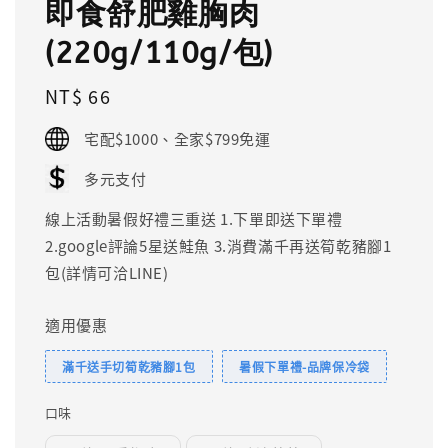
即食舒肥雞胸肉
(220g/110g/包)
Regular
NT$ 66
price
宅配$1000、全家$799免運
多元支付
線上活動暑假好禮三重送 1.下單即送下單禮
2.google評論5星送鮭魚 3.消費滿千再送筍乾豬腳1
包(詳情可洽LINE)
適用優惠
滿千送手切筍乾豬腳1包
暑假下單禮-品牌保冷袋
口味