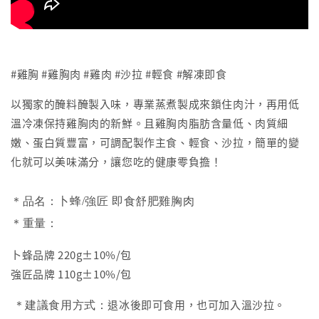
#雞胸 #雞胸肉 #雞肉 #沙拉 #輕食 #解凍即食
以獨家的醃料醃製入味，專業蒸煮製成來鎖住肉汁，再用低
溫冷凍保持雞胸肉的新鮮。且雞胸肉脂肪含量低、肉質細
嫩、蛋白質豐富，可調配製作主食、輕食、沙拉，簡單的變
化就可以美味滿分，讓您吃的健康零負擔！
＊品名：卜蜂/強匠 即食舒肥雞胸肉
＊重量：
卜蜂品牌 220g±10%/包
強匠品牌 110g±10%/包
退冰後即可食用，也可加入溫沙拉。
＊建議食用方式：