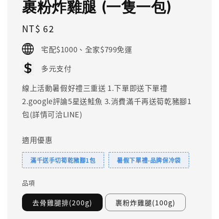
裹粉炸雞腿 (一隻一包)
Regular
NT$ 62
price
宅配$1000、全家$799免運
多元支付
線上活動暑假好禮三重送 1.下單即送下單禮
2.google評論5星送鮭魚 3.消費滿千再送筍乾豬腳1
包(詳情可洽LINE)
適用優惠
滿千送手切筍乾豬腳1包
暑假下單禮-品牌保冷袋
品項
去骨雞腿排(200g)
裹粉炸雞腿(100g)