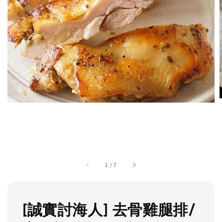
1
/
7
[誠實討海人] 去骨雞腿排/