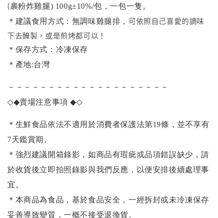
裹粉炸雞腿)
100g±10%/包，一包一隻。
(
可依照自己喜愛的調味
＊建議食用方式：無調味雞腿排，
下去醃製，或是煎烤都可以！
＊保存方式：冷凍保存
＊產地:台灣
－－－－－－－－－－－－－－－－－－－－
◇◆
賣場注意事項
◆◇
＊生鮮食品依法不適用於消費者保護法第19條，並不享有
7天鑑賞期。
＊強烈建議開箱錄影，如商品有瑕疵或品項錯誤缺少，請
於收貨後立即拍照錄影與我們反應，以便安排後續處理事
宜。
＊本商品為食品，基於食品安全，一經拆封或未冷凍保存
妥善導致變質，一概不接受退換貨。