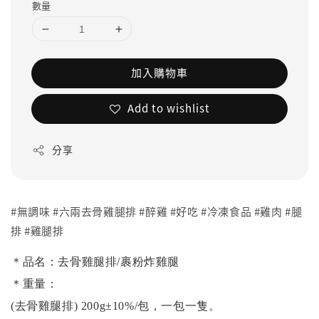
數量
加入購物車
Add to wishlist
分享
#無調味 #六兩去骨雞腿排 #醉雞 #好吃 #冷凍食品 #雞肉 #腿
排 #雞腿排
＊品名：去骨雞腿排/裹粉炸雞腿
＊重量：
(去骨雞腿排) 200g±10%/包，一包一隻。