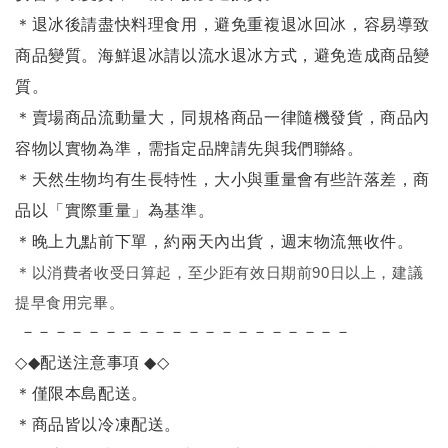
＊退冰後請盡快料理食用，避免重複退冰回冰，容易導致
商品變質。海鮮退冰請以
流水退冰
方式，避免造成商品變
質。
＊賣場商品流動量大，同規格商品一律隨機發貨，商品內
容物以實物為準，需指定品牌請先與我們聯絡。
＊天然生物均有生長特性，大小與重量會有些許落差，商
品以「實際重量」為基準。
＊晚上九點前下單，約兩天內出貨，週末物流無收件。
＊
以消費者收受日算起，至少距有效日期前90日以上，建議
提早食用完畢。
－－－－－－－－－－－－－－－－－－－－
◇◆
配送注意事項
◆◇
＊僅限本島配送
。
＊商品皆以冷凍配送。