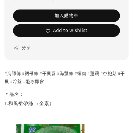
加入購物車
Add to wishlist
分享
#海師傅 #裙帶絲 #干貝唇 #海蜇絲 #螺肉 #蓮藕 #杏鮑菇 #干
貝 #冷盤 #退冰即食
＊品名：
1.和風裙帶絲 （全素）