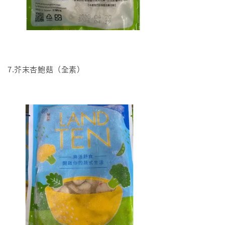
7.芥末杏鮑菇（全素）