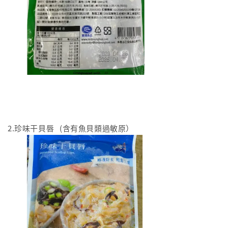
2.珍味干貝唇 (含有魚貝類過敏原）