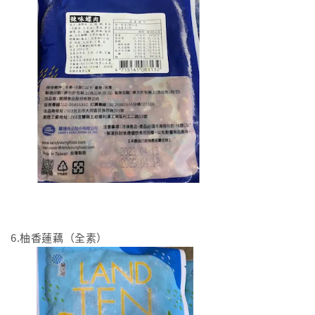
6.柚香蓮藕（全素）