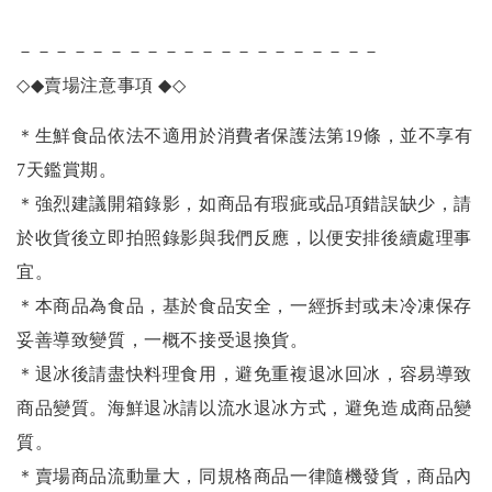
－－－－－－－－－－－－－－－－－－－－
◇◆
賣場注意事項
◆◇
＊生鮮食品依法不適用於消費者保護法第19條，並不享有
7天鑑賞期。
＊強烈建議開箱錄影，如商品有瑕疵或品項錯誤缺少，請
於收貨後立即拍照錄影與我們反應，以便安排後續處理事
宜。
＊本商品為食品，基於食品安全，一經拆封或未冷凍保存
妥善導致變質，一概不接受退換貨。
＊退冰後請盡快料理食用，避免重複退冰回冰，容易導致
商品變質。海鮮退冰請以
流水退冰
方式，避免造成商品變
質。
＊賣場商品流動量大，同規格商品一律隨機發貨，商品內