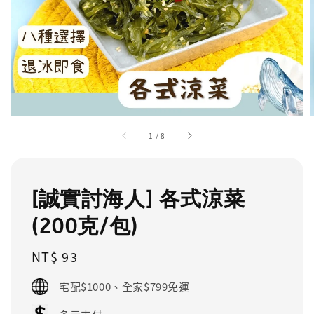
1
/
8
[誠實討海人] 各式涼菜
(200克/包)
Regular
NT$ 93
price
宅配$1000、全家$799免運