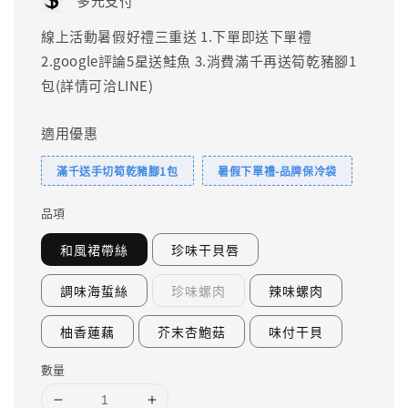
多元支付
線上活動暑假好禮三重送 1.下單即送下單禮
2.google評論5星送鮭魚 3.消費滿千再送筍乾豬腳1
包(詳情可洽LINE)
適用優惠
滿千送手切筍乾豬腳1包
暑假下單禮-品牌保冷袋
品項
和風裙帶絲
珍味干貝唇
調味海蜇絲
珍味螺肉
辣味螺肉
柚香蓮藕
芥末杏鮑菇
味付干貝
數量