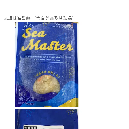
3.調味海蜇絲 （含有芝麻及其製品）