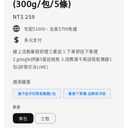
(300g/包/5條)
Regular
NT$ 259
price
宅配$1000、全家$799免運
多元支付
線上活動暑假好禮三重送 1.下單即送下單禮
2.google評論5星送鮭魚 3.消費滿千再送筍乾豬腳1
包(詳情可洽LINE)
適用優惠
滿千送手切筍乾豬腳1包
暑假下單禮-品牌保冷袋
數量
單包
三包