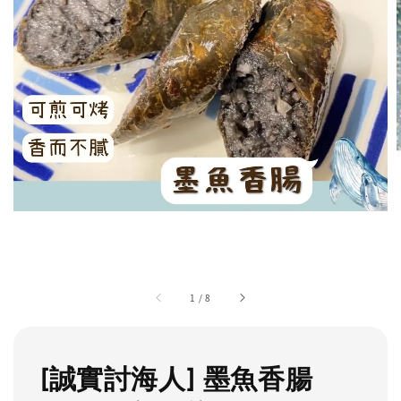
1
/
8
[誠實討海人] 墨魚香腸