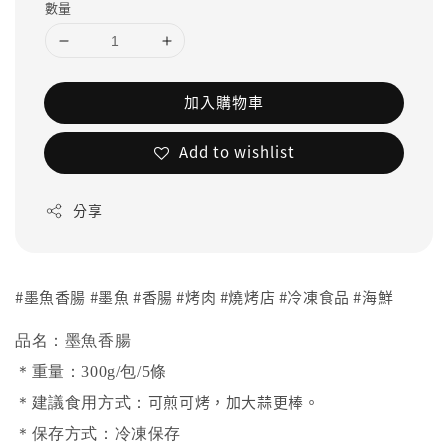
數量
加入購物車
Add to wishlist
分享
#墨魚香腸 #墨魚 #香腸 #烤肉 #燒烤店 #冷凍食品 #海鮮
品名：墨魚香腸
＊重量：300g/包/5條
可煎可烤，加大蒜更棒。
＊建議食用方式：
＊保存方式：冷凍保存