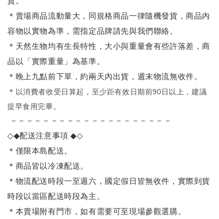
質。
＊賣場商品流動量大，同規格商品一律隨機發貨，商品內
容物以實物為準，需指定品牌請先與我們聯絡。
＊天然生物均有生長特性，大小與重量會有些許落差，商
品以「實際重量」為基準。
＊晚上九點前下單，約兩天內出貨，週末物流無收件。
＊
以消費者收受日算起，至少距有效日期前90日以上，建議
提早食用完畢。
－－－－－－－－－－－－－－－－－－－－
◇◆
配送注意事項
◆◇
＊僅限本島配送
。
＊商品皆以冷凍配送。
＊物流配送時段一至週六，國定假日皆無收件，實際到貨
時段以當區配送時段為主。
＊本賣場附有門市，如有需要可至現場參觀選購。