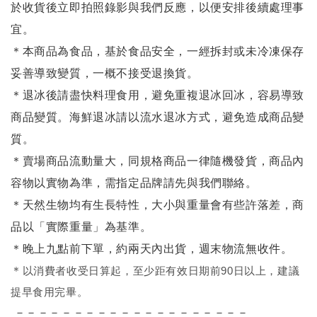
於收貨後立即拍照錄影與我們反應，以便安排後續處理事
宜。
＊本商品為食品，基於食品安全，一經拆封或未冷凍保存
妥善導致變質，一概不接受退換貨。
＊退冰後請盡快料理食用，避免重複退冰回冰，容易導致
商品變質。海鮮退冰請以
流水退冰
方式，避免造成商品變
質。
＊賣場商品流動量大，同規格商品一律隨機發貨，商品內
容物以實物為準，需指定品牌請先與我們聯絡。
＊天然生物均有生長特性，大小與重量會有些許落差，商
品以「實際重量」為基準。
＊晚上九點前下單，約兩天內出貨，週末物流無收件。
＊
以消費者收受日算起，至少距有效日期前90日以上，建議
提早食用完畢。
－－－－－－－－－－－－－－－－－－－－