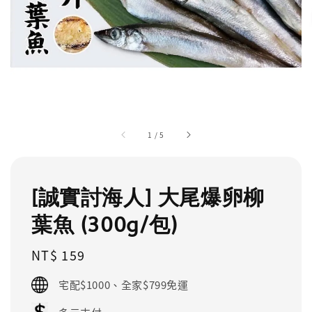
1
/
5
[誠實討海人] 大尾爆卵柳
葉魚 (300g/包)
Regular
NT$ 159
price
宅配$1000、全家$799免運