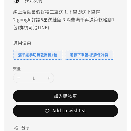
多元支付
線上活動暑假好禮三重送 1.下單即送下單禮
2.google評論5星送鮭魚 3.消費滿千再送筍乾豬腳1
包(詳情可洽LINE)
適用優惠
滿千送手切筍乾豬腳1包
暑假下單禮-品牌保冷袋
數量
加入購物車
Add to wishlist
分享