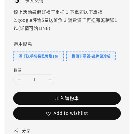
多元支付
線上活動暑假好禮三重送 1.下單即送下單禮
2.google評論5星送鮭魚 3.消費滿千再送筍乾豬腳1
包(詳情可洽LINE)
適用優惠
滿千送手切筍乾豬腳1包
暑假下單禮-品牌保冷袋
數量
加入購物車
Add to wishlist
分享