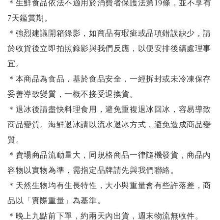
＊生鮮食品依法不適用於消費者保護法第19條，並不享有
7天鑑賞期。
＊強烈建議開箱錄影，如商品有瑕疵或品項錯誤缺少，請
於收貨後立即拍照錄影與我們反應，以便安排後續處理事
宜。
＊本商品為食品，基於食品安全，一經拆封或未冷凍保存
妥善導致變質，一概不接受退換貨。
＊退冰後請盡快料理食用，避免重複退冰回冰，容易導致
商品變質。海鮮退冰請以
流水退冰
方式，避免造成商品變
質。
＊賣場商品流動量大，同規格商品一律隨機發貨，商品內
容物以實物為準，需指定品牌請先與我們聯絡。
＊天然生物均有生長特性，大小與重量會有些許落差，商
品以「實際重量」為基準。
＊晚上九點前下單，約兩天內出貨，週末物流無收件。