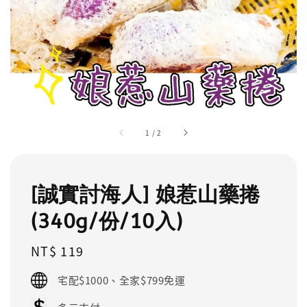
1
/
2
[誠實討海人] 娘惹山藥捲
(340g/份/10入)
Regular
NT$ 119
price
宅配$1000、全家$799免運