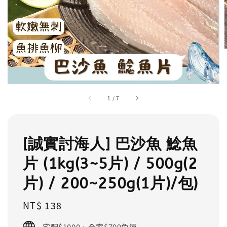
1
/
7
[誠實討海人] 巴沙魚 鯰魚
片 (1kg(3~5片) / 500g(2
片) / 200~250g(1片)/包)
Regular
NT$ 138
price
宅配$1000、全家$799免運