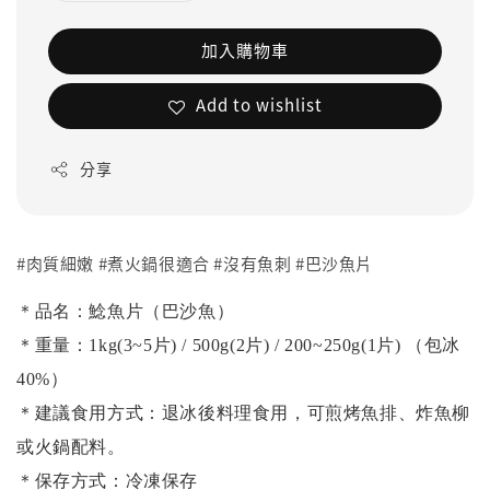
加入購物車
Add to wishlist
分享
#肉質細嫩 #煮火鍋很適合 #沒有魚刺 #巴沙魚片
＊品名：鯰魚片（巴沙魚）
＊重量：1kg(3~5片) / 500g(2片) / 200~250g(1片) （包冰
40%）
＊建議食用方式：退冰後料理食用，可煎烤魚排、炸魚柳
或火鍋配料。
＊保存方式：冷凍保存