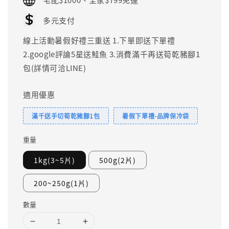
多元支付
線上活動暑假好禮三重送 1.下單即送下單禮
2.google評論5星送鮭魚 3.消費滿千再送筍乾豬腳1
包(詳情可洽LINE)
適用優惠
滿千送手切筍乾豬腳1包
暑假下單禮-品牌保冷袋
重量
1kg(3~5片)
500g(2片)
200~250g(1片)
數量