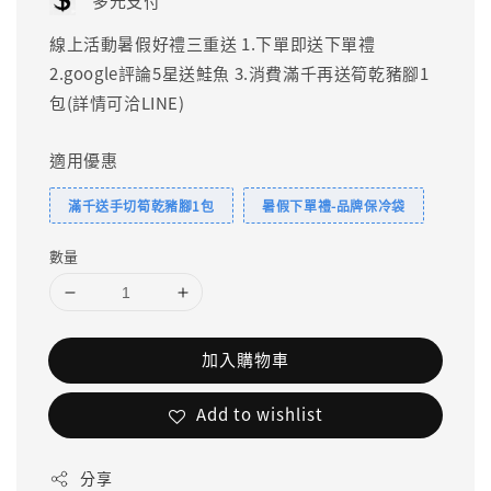
多元支付
線上活動暑假好禮三重送 1.下單即送下單禮
2.google評論5星送鮭魚 3.消費滿千再送筍乾豬腳1
包(詳情可洽LINE)
適用優惠
滿千送手切筍乾豬腳1包
暑假下單禮-品牌保冷袋
數量
加入購物車
Add to wishlist
分享