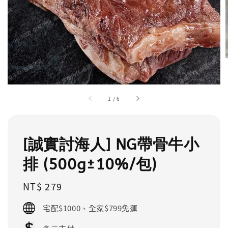
1
/
6
[誠實討海人] NG帶骨牛小
排 (500g±10%/包)
Regular
NT$ 279
price
宅配$1000、全家$799免運