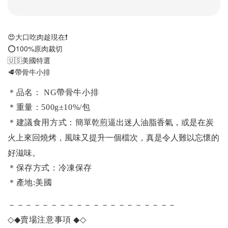
😍大口吃肉趁現在❗️
⭕️100%原肉裁切
🇺🇸美國特選
🥩帶骨牛小排
＊品名： NG帶骨牛小排
＊重量：500g±10%/包
簡單乾煎逼出迷人油脂香氣，或是在炭
＊建議食用方式：
火上來回燒烤，風味又提升一個檔次，真是令人難以忘懷的
好滋味
。
＊保存方式：冷凍保存
＊產地:美國
－－－－－－－－－－－－－－－－－－－－
◇◆
賣場注意事項
◆◇