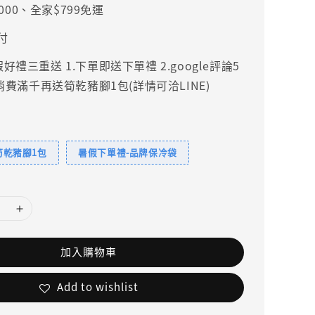
000、全家$799免運
付
禮三重送 1.下單即送下單禮 2.google評論5
.消費滿千再送筍乾豬腳1包(詳情可洽LINE)
筍乾豬腳1包
暑假下單禮-品牌保冷袋
加入購物車
Add to wishlist