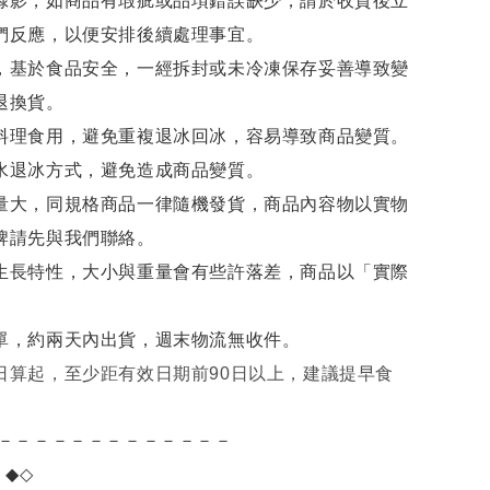
錄影，如商品有瑕疵或品項錯誤缺少，請於收貨後立
們反應，以便安排後續處理事宜。
，基於食品安全，一經拆封或未冷凍保存妥善導致變
退換貨。
料理食用，避免重複退冰回冰，容易導致商品變質。
水退冰
方式，避免造成商品變質。
量大，同規格商品一律隨機發貨，商品內容物以實物
牌請先與我們聯絡。
生長特性，大小與重量會有些許落差，商品以「實際
單，約兩天內出貨，週末物流無收件。
日算起，至少距有效日期前90日以上，建議提早食
－－－－－－－－－－－－－
項
◆◇