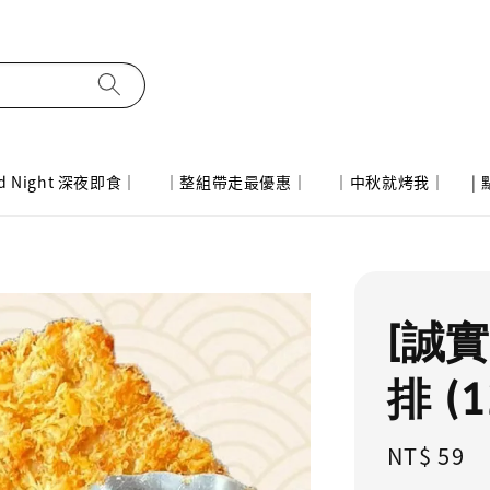
d Night 深夜即食｜
｜整組帶走最優惠｜
｜中秋就烤我｜
|
[誠
排 (1
Regular
NT$ 59
price