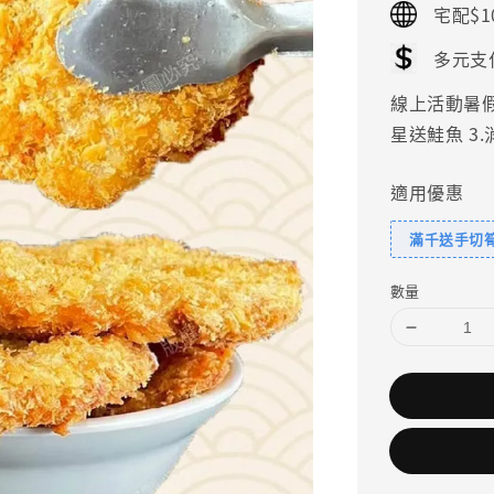
宅配$1
多元支
線上活動暑假好
星送鮭魚 3
適用優惠
滿千送手切
數量