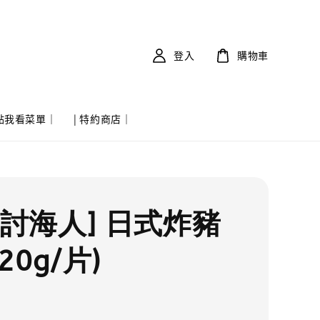
登入
購物車
 點我看菜單｜
| 特約商店｜
實討海人] 日式炸豬
20g/片)