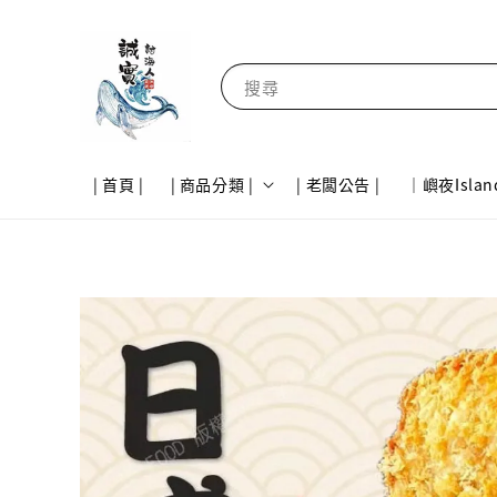
搜尋
| 首頁 |
| 商品分類 |
| 老闆公告 |
｜嶼夜Islan