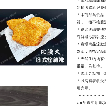
＊強烈建議開箱
即拍照錄影與我
＊本商品為食品
質，一概不接受
＊退冰後請盡快
海鮮退冰請以
流
＊賣場商品流動
為準，需指定品
＊天然生物均有
重量」為基準。
＊晚上九點前下
＊
以消費者收受
用完畢。
－－－－－－－
◇◆
配送注意事