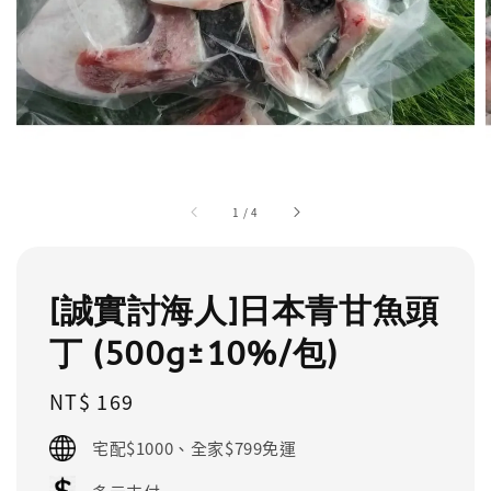
1
/
4
[誠實討海人]日本青甘魚頭
丁 (500g±10%/包)
Regular
NT$ 169
price
宅配$1000、全家$799免運