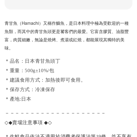
青甘魚（Hamachi）又稱作鰤魚，是日本料理中極為受歡迎的一種
魚類，而其中的青甘魚頭更是饕客們的最愛。它富含膠質、油脂豐
富，肉質細嫩，無論是燒烤、煮湯或紅燒，都能展現其獨特的美
味。
＊品名：日本青甘魚頭丁
＊重量：500g±10%/包
＊建議食用方式：加熱後即可食用。
＊保存方式：冷凍保存
＊產地:日本
－－－－－－－－－－－－－－－－－－－－
◇◆
賣場注意事項
◆◇
＊生鮮食品依法不適用於消費者保護法第19條，並不享有