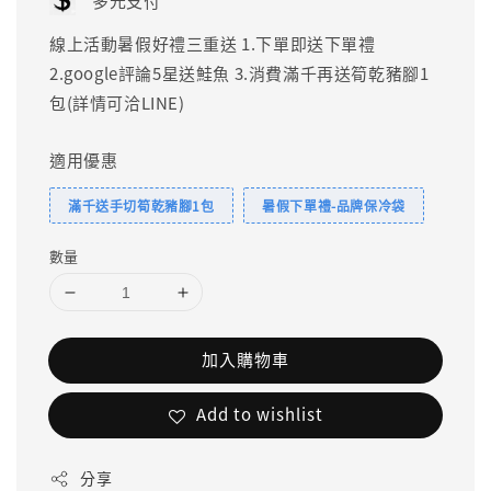
多元支付
線上活動暑假好禮三重送 1.下單即送下單禮
2.google評論5星送鮭魚 3.消費滿千再送筍乾豬腳1
包(詳情可洽LINE)
適用優惠
滿千送手切筍乾豬腳1包
暑假下單禮-品牌保冷袋
數量
加入購物車
Add to wishlist
分享