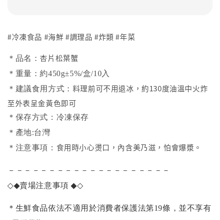
#冷凍食品 #海鮮 #調理品 #炸類 #年菜
杏片松葉蟹
＊品名：
＊重量：約450g±5%/盒/10入
料理前可不用退冰，約130度油溫中火炸
＊建議食用方式：
至外表呈金黃色即可
＊保存方式：冷凍保存
＊產地:台灣
食用時小心燙口，內含美乃滋，怕會爆漿。
＊注意事項：
－－－－－－－－－－－－－－－－－－－－
◇◆
賣場注意事項
◆◇
＊生鮮食品依法不適用於消費者保護法第19條，並不享有