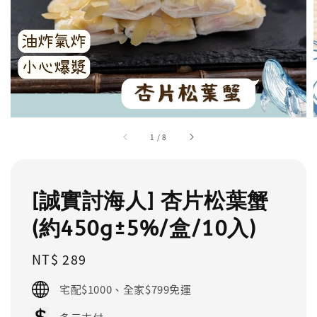
1
/
8
[誠實討海人] 杏片松葉蟹
(約450g±5%/盒/10入)
Regular
NT$ 289
price
宅配$1000、全家$799免運