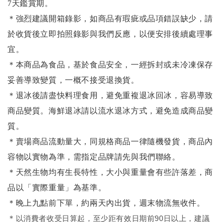
7天鑑賞期。
＊強烈建議開箱錄影，如商品有瑕疵或品項錯誤缺少，請
於收貨後立即拍照錄影與我們反應，以便安排後續處理事
宜。
＊本商品為食品，基於食品安全，一經拆封或未冷凍保存
妥善導致變質，一概不接受退換貨。
＊退冰後請盡快料理食用，避免重複退冰回冰，容易導致
商品變質。海鮮退冰請以
流水退冰
方式，避免造成商品變
質。
＊賣場商品流動量大，同規格商品一律隨機發貨，商品內
容物以實物為準，需指定品牌請先與我們聯絡。
＊天然生物均有生長特性，大小與重量會有些許落差，商
品以「實際重量」為基準。
＊晚上九點前下單，約兩天內出貨，週末物流無收件。
＊
以消費者收受日算起，至少距有效日期前90日以上，建議