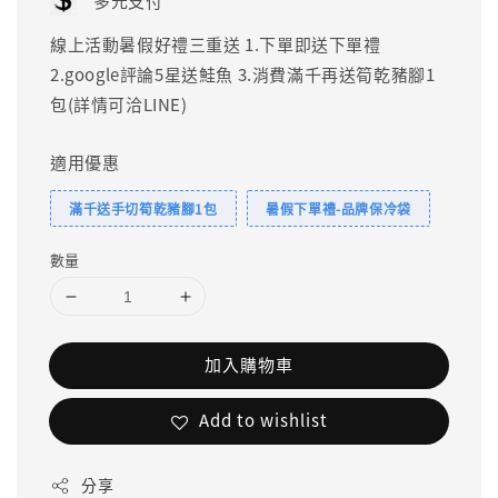
多元支付
線上活動暑假好禮三重送 1.下單即送下單禮
2.google評論5星送鮭魚 3.消費滿千再送筍乾豬腳1
包(詳情可洽LINE)
適用優惠
滿千送手切筍乾豬腳1包
暑假下單禮-品牌保冷袋
數量
加入購物車
Add to wishlist
分享