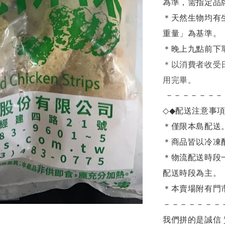
為準，需指定品
＊天然生物均有
重量」為基準。
＊晚上九點前下
＊
以消費者收受
用完畢。
－－－－－－－
◇◆
配送注意事
＊僅限本島配送
＊商品皆以冷凍
＊物流配送時段
配送時段為主。
＊本賣場附有門
－－－－－－－
我們拼的是誠信 