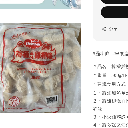
分享
#雞柳條 #早餐店
＊品名：檸檬雞
＊重量：500g/1k
＊建議食用方式
１、將油加熱至
２、將雞柳條直
解凍）
３、小火油炸約
４、將多餘之油