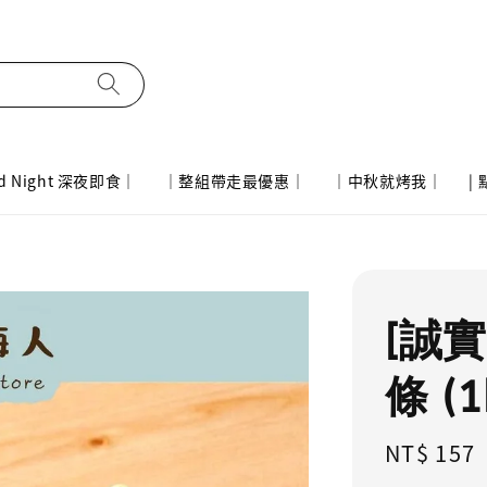
d Night 深夜即食｜
｜整組帶走最優惠｜
｜中秋就烤我｜
|
[誠
條 (
Regular
NT$ 157
price