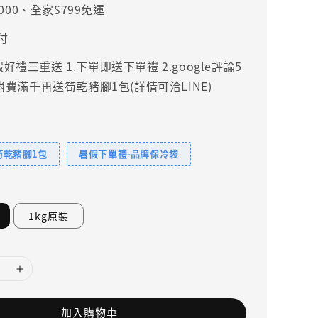
000、全家$799免運
付
禮三重送 1.下單即送下單禮 2.google評論5
.消費滿千再送筍乾豬腳1包(詳情可洽LINE)
筍乾豬腳1包
暑假下單禮-品牌保冷袋
1kg原裝
加入購物車