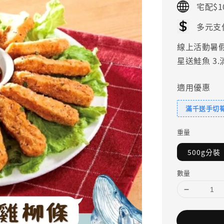
宅配$1
多元支
線上活動暑假好
星送鮭魚 3
適用優惠
滿千送手切
重量
500g分裝
數量