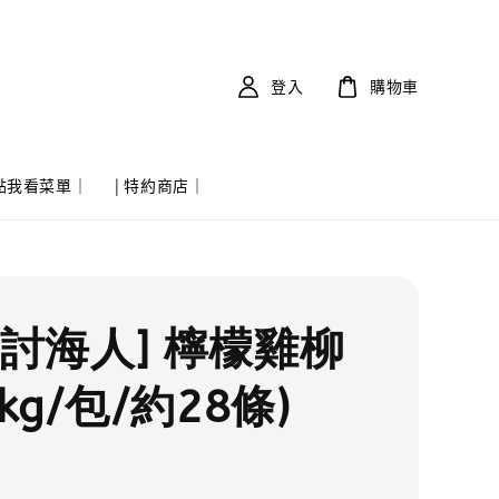
登入
購物車
 點我看菜單｜
| 特約商店｜
實討海人] 檸檬雞柳
1kg/包/約28條)