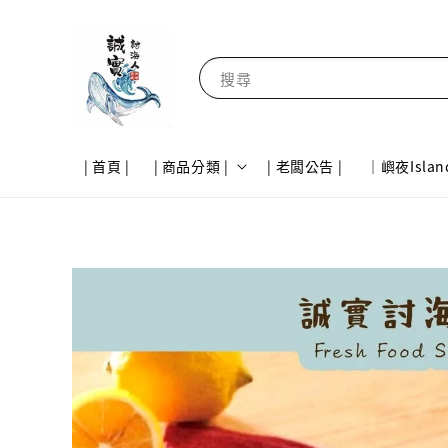
搜尋
| 首頁 |
| 商品分類 |
| 老闆公告 |
｜嶼夜Islan