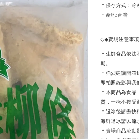
＊保存方式：冷
＊產地:台灣
－－－－－－－
◇◆
賣場注意事
＊生鮮食品依法
期。
＊強烈建議開箱
即拍照錄影與我
＊本商品為食品
質，一概不接受
＊退冰後請盡快
海鮮退冰請以
流
＊賣場商品流動