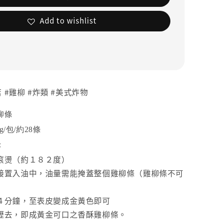
Add to wishlist
 #雞柳 #炸類 #美式炸物
柳條
g/包/約28條
：
滾燙（約１８２度）
接置入油中，油量需能掩蓋整個雞柳條（雞柳條不可
４分鐘，至表皮變成金黃色即可
瀝去，即成黃金可口之香酥雞柳條。