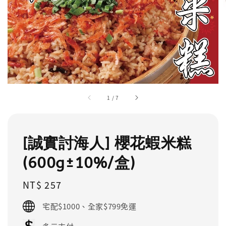
1
/
7
[誠實討海人] 櫻花蝦米糕
(600g±10%/盒)
Regular
NT$ 257
price
宅配$1000、全家$799免運