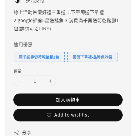
多元支付
線上活動暑假好禮三重送 1.下單即送下單禮
2.google評論5星送鮭魚 3.消費滿千再送筍乾豬腳1
包(詳情可洽LINE)
適用優惠
滿千送手切筍乾豬腳1包
暑假下單禮-品牌保冷袋
數量
加入購物車
Add to wishlist
分享