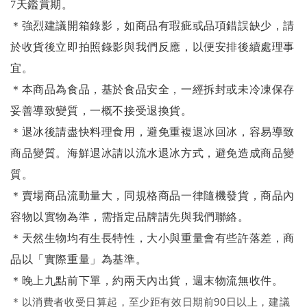
7天鑑賞期。
＊強烈建議開箱錄影，如商品有瑕疵或品項錯誤缺少，請
於收貨後立即拍照錄影與我們反應，以便安排後續處理事
宜。
＊本商品為食品，基於食品安全，一經拆封或未冷凍保存
妥善導致變質，一概不接受退換貨。
＊退冰後請盡快料理食用，避免重複退冰回冰，容易導致
商品變質。海鮮退冰請以
流水退冰
方式，避免造成商品變
質。
＊賣場商品流動量大，同規格商品一律隨機發貨，商品內
容物以實物為準，需指定品牌請先與我們聯絡。
＊天然生物均有生長特性，大小與重量會有些許落差，商
品以「實際重量」為基準。
＊晚上九點前下單，約兩天內出貨，週末物流無收件。
＊
以消費者收受日算起，至少距有效日期前90日以上，建議