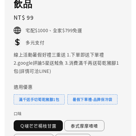
飲品
Regular
NT$ 99
price
宅配$1000、全家$799免運
多元支付
線上活動暑假好禮三重送 1.下單即送下單禮
2.google評論5星送鮭魚 3.消費滿千再送筍乾豬腳1
包(詳情可洽LINE)
適用優惠
滿千送手切筍乾豬腳1包
暑假下單禮-品牌保冷袋
口味
Ｑ啵芒芒楊枝甘露
泰式摩摩喳喳