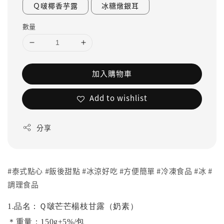
Ｑ啵椰香芋露
冰糖燉銀耳
數量
加入購物車
Add to wishlist
分享
#泰式點心 #飯後甜點 #冰涼好吃 #方便簡單 #冷凍食品 #冰 #
調理食品
1.品名：Ｑ啵芒芒楊枝甘露（奶素）
＊重量：150g±5%/包