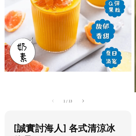
1
/
13
[誠實討海人] 各式清涼冰