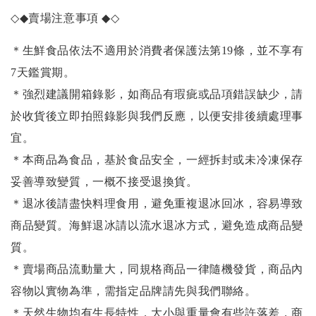
◇◆
賣場注意事項
◆◇
＊生鮮食品依法不適用於消費者保護法第19條，並不享有
7天鑑賞期。
＊強烈建議開箱錄影，如商品有瑕疵或品項錯誤缺少，請
於收貨後立即拍照錄影與我們反應，以便安排後續處理事
宜。
＊本商品為食品，基於食品安全，一經拆封或未冷凍保存
妥善導致變質，一概不接受退換貨。
＊退冰後請盡快料理食用，避免重複退冰回冰，容易導致
商品變質。海鮮退冰請以
流水退冰
方式，避免造成商品變
質。
＊賣場商品流動量大，同規格商品一律隨機發貨，商品內
容物以實物為準，需指定品牌請先與我們聯絡。
＊天然生物均有生長特性，大小與重量會有些許落差，商