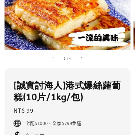
1
/
4
[誠實討海人]港式爆絲蘿蔔
糕(10片/1kg/包)
Regular
NT$ 99
price
宅配$1000、全家$799免運