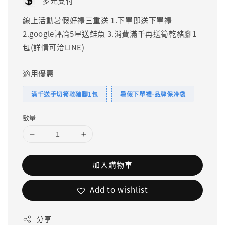
多元支付
線上活動暑假好禮三重送 1.下單即送下單禮
2.google評論5星送鮭魚 3.消費滿千再送筍乾豬腳1
包(詳情可洽LINE)
適用優惠
滿千送手切筍乾豬腳1包
暑假下單禮-品牌保冷袋
數量
加入購物車
Add to wishlist
分享