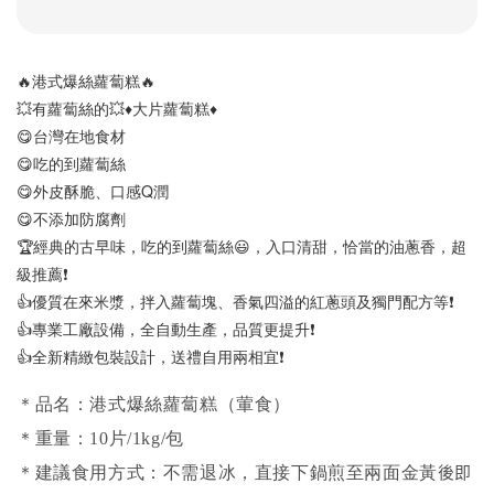
🔥港式爆絲蘿蔔糕🔥
💥有蘿蔔絲的💥♦️大片蘿蔔糕♦️
😋台灣在地食材
😋吃的到蘿蔔絲
😋外皮酥脆、口感Q潤
😋不添加防腐劑
🏆經典的古早味，吃的到蘿蔔絲😃，入口清甜，恰當的油蔥香，超
級推薦❗️
👍優質在來米漿，拌入蘿蔔塊、香氣四溢的紅蔥頭及獨門配方等❗️
👍專業工廠設備，全自動生產，品質更提升❗️
👍全新精緻包裝設計，送禮自用兩相宜❗️
＊品名：港式爆絲蘿蔔糕（葷食）
＊重量：10片/1kg/包
後即
＊建議食用方式：不需退冰，直接下鍋煎至兩面金黃