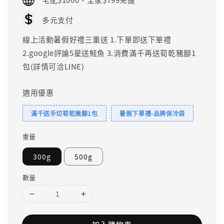
多元支付
線上活動暑假好禮三重送 1.下單即送下單禮
2.google評論5星送鮭魚 3.消費滿千再送筍乾豬腳1
包(詳情可洽LINE)
適用優惠
滿千送手切筍乾豬腳1包
暑假下單禮-品牌保冷袋
重量
300g
500g
數量