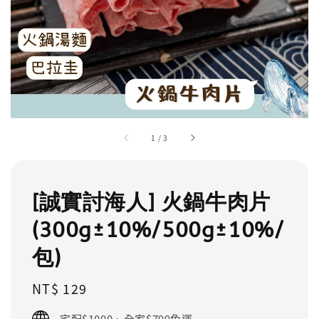
1
/
3
[誠實討海人] 火鍋牛肉片
(300g±10%/500g±10%/
包)
Regular
NT$ 129
price
宅配$1000、全家$799免運