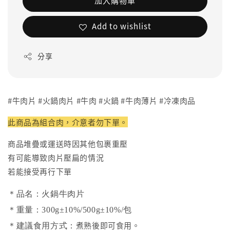
加入購物車
Add to wishlist
分享
#牛肉片 #火鍋肉片 #牛肉 #火鍋 #牛肉薄片 #冷凍肉品
此商品為組合肉，介意者勿下單。
商品堆疊或運送時因其他包裹重壓
有可能導致肉片壓扁的情況
若能接受再行下單
＊品名：火鍋牛肉片
＊重量：300g
±10%
/500g±10%/包
煮熟後即可食用。
＊建議食用方式：