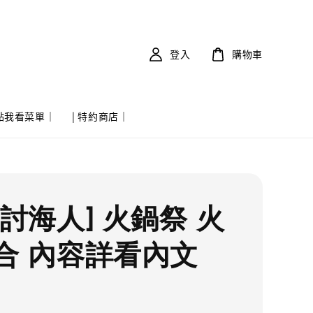
登入
購物車
 點我看菜單｜
| 特約商店｜
實討海人] 火鍋祭 火
合 內容詳看內文