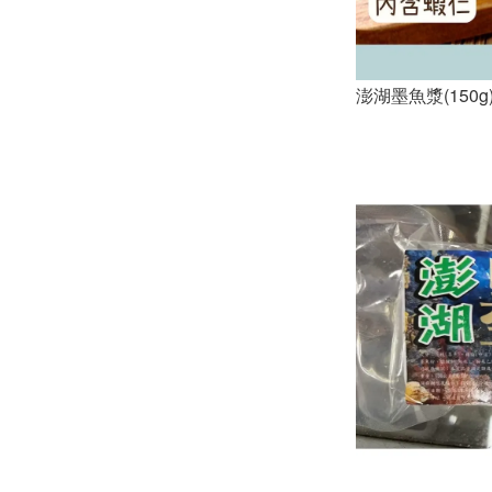
澎湖墨魚漿(150g)