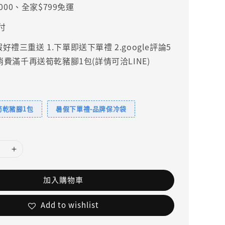
000、全家$799免運
付
禮三重送 1.下單即送下單禮 2.google評論5
.消費滿千再送筍乾豬腳1包(詳情可洽LINE)
筍乾豬腳1包
暑假下單禮-品牌保冷袋
加入購物車
Add to wishlist