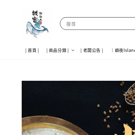
搜尋
| 首頁 |
| 商品分類 |
| 老闆公告 |
｜嶼夜Islan