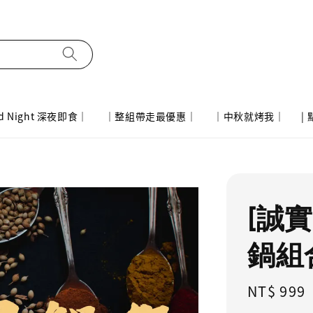
d Night 深夜即食｜
｜整組帶走最優惠｜
｜中秋就烤我｜
|
[誠
鍋組
Regular
NT$ 999
price