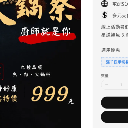
宅配$1
多元支
線上活動暑假好
星送鮭魚 3
適用優惠
滿千送手切
數量