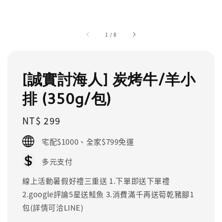
1
/
8
[誠實討海人] 炭烤牛/羊小
排 (350g/包)
Regular
NT$ 299
price
宅配$1000、全家$799免運
多元支付
線上活動暑假好禮三重送 1.下單即送下單禮
2.google評論5星送鮭魚 3.消費滿千再送筍乾豬腳1
包(詳情可洽LINE)