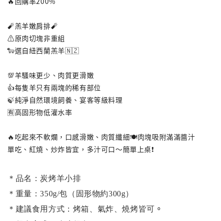
🔥回購率200%
🧨羔羊嫩肩排🧨
⚠️原肉切塊非重組
🐑選自紐西蘭羔羊🇳🇿
💯羊騷味更少、肉質更滑嫩
👍每隻羊只有兩塊的稀有部位
🍃純淨自然環境飼養、宴客等級料理
🈶️高固形物低灌水率
🔥吃起來不軟爛，口感滑嫩、肉質纖細🍽️肉塊吸附滿滿醬汁
單吃、紅燒、炒炸皆宜，多汁可口～簡單上桌❗️
＊品名：炭烤羊小排
＊重量：
350g/包（固形物約300g）
。
＊建議食用方式：烤箱、氣炸
、
燒烤皆可