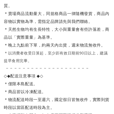
質。
＊賣場商品流動量大，同規格商品一律隨機發貨，商品內
容物以實物為準，需指定品牌請先與我們聯絡。
＊天然生物均有生長特性，大小與重量會有些許落差，商
品以「實際重量」為基準。
＊晚上九點前下單，約兩天內出貨，週末物流無收件。
＊
以消費者收受日算起，至少距有效日期前90日以上，建議
提早食用完畢。
－－－－－－－－－－－－－－－－－－－－
◇◆
配送注意事項
◆◇
＊僅限本島配送
。
＊商品皆以冷凍配送。
＊物流配送時段一至週六，國定假日皆無收件，實際到貨
時段以當區配送時段為主。