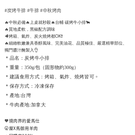
#炭烤牛排 #牛排 #中秋烤肉
🔥中秋必備🔥上桌就秒殺🔥台輔 碳烤牛小排🐂
🔥質地柔軟，黑椒配方調味
🥩烤箱、氣炸、炭火燒烤都OK❗️
🔥細緻軟嫩兼具香醇風味、完美油花、品質極佳、嚴選精華部位、
獨門醬汁醃製入👌
＊品名：炭烤牛小排
＊重量：
350g/包（固形物約300g）
。
＊建議食用方式：烤箱、氣炸
、
燒烤皆可
＊保存方式：冷凍保存
＊產地:台灣
＊牛肉產地:加拿大
🧡燒肉界的愛馬仕
🤫屋X馬御用羊肉