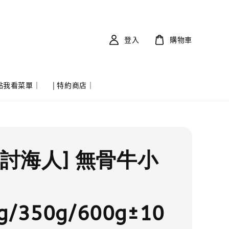
登入
購物車
 點我看菜單｜
| 特約商店｜
實討海人] 無骨牛小
g/350g/600g±10