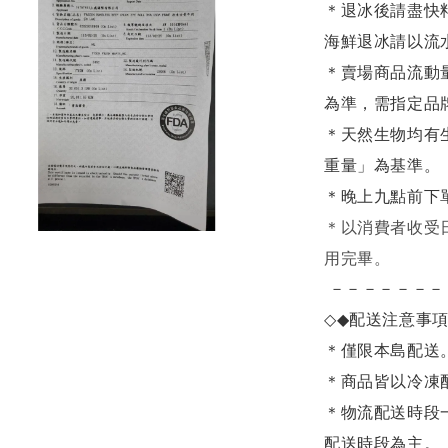
＊退冰後請盡快
海鮮退冰請以
流
＊賣場商品流動
為準，需指定品
＊天然生物均有
重量」為基準。
＊晚上九點前下
＊
以消費者收受
用完畢。
－－－－－－－
◇◆
配送注意事
＊僅限本島配送
＊商品皆以冷凍
＊物流配送時段
配送時段為主。