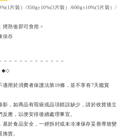
10%(1片裝）
/350g
±10%
(3片裝）
/600g±10%
(5
片裝）
/
烤熟後即可食用。
：
凍保存
－－－－－－－－－－－－－
項
◆◇
不適用於消費者保護法第19條，並不享有7天鑑賞
錄影，如商品有瑕疵或品項錯誤缺少，請於收貨後立
們反應，以便安排後續處理事宜。
，基於食品安全，一經拆封或未冷凍保存妥善導致變
退換貨。