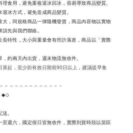
料理食用，避免重複退冰回冰，容易導致商品變質。
水退冰
方式，避免造成商品變質。
量大，同規格商品一律隨機發貨，商品內容物以實物
牌請先與我們聯絡。
生長特性，大小與重量會有些許落差，商品以「實際
單，約兩天內出貨，週末物流無收件。
日算起，至少距有效日期前90日以上，建議提早食
－－－－－－－－－－－－－
項
◆◇
。
配送。
一至週六，國定假日皆無收件，實際到貨時段以當區