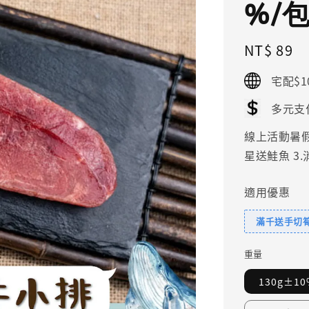
%/包
Regular
NT$ 89
price
宅配$1
多元支
線上活動暑假好
星送鮭魚 3
適用優惠
滿千送手切
重量
130g±1