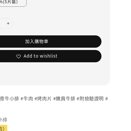
%(5​片裝）
加入購物車
Add to wishlist
骨牛小排 #牛肉 #烤肉片 #嫩肩牛排 #附檢驗證明 #
小排
肉）