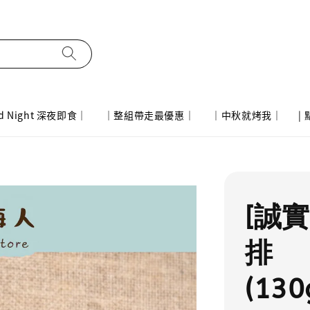
d Night 深夜即食｜
｜整組帶走最優惠｜
｜中秋就烤我｜
|
[誠
排
(130