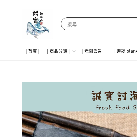
搜尋
| 首頁 |
| 商品分類 |
| 老闆公告 |
｜嶼夜Islan