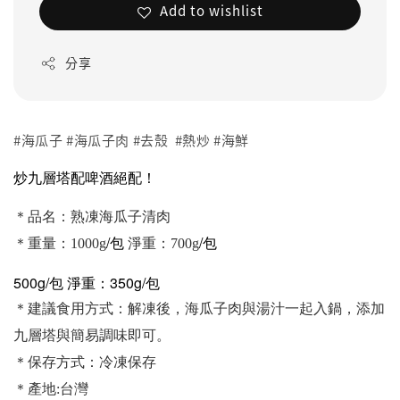
Add to wishlist
分享
#海瓜子 #海瓜子肉 #去殼 #熱炒 #海鮮
炒九層塔配啤酒絕配！
＊品名：熟凍海瓜子清肉
/包
/包
＊重量：1000g
淨重：700g
500g/包 淨重：350g/包
＊建議食用方式：解凍後，海瓜子肉與湯汁一起入鍋，添加
九層塔與簡易調味即可。
＊保存方式：冷凍保存
＊產地:台灣