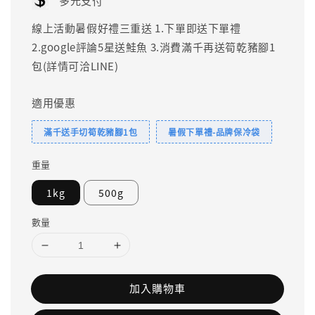
多元支付
線上活動暑假好禮三重送 1.下單即送下單禮
2.google評論5星送鮭魚 3.消費滿千再送筍乾豬腳1
包(詳情可洽LINE)
適用優惠
滿千送手切筍乾豬腳1包
暑假下單禮-品牌保冷袋
重量
1kg
500g
數量
加入購物車