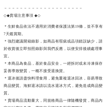
－－－－－－－－－－－－－－－－－－－－
◇◆
賣場注意事項
◆◇
＊生鮮食品依法不適用於消費者保護法第19條，並不享有
7天鑑賞期。
＊強烈建議開箱錄影，如商品有瑕疵或品項錯誤缺少，請
於收貨後立即拍照錄影與我們反應，以便安排後續處理事
宜。
＊本商品為食品，基於食品安全，一經拆封或未冷凍保存
妥善導致變質，一概不接受退換貨。
＊退冰後請盡快料理食用，避免重複退冰回冰，容易導致
商品變質。海鮮退冰請以
流水退冰
方式，避免造成商品變
質。
＊賣場商品流動量大，同規格商品一律隨機發貨，商品內