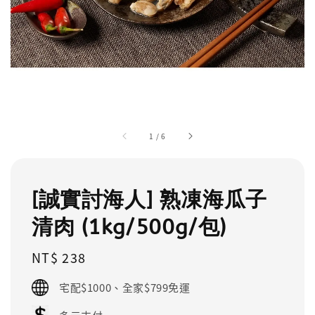
1
/
6
[誠實討海人] 熟凍海瓜子
清肉 (1kg/500g/包)
Regular
NT$ 238
price
宅配$1000、全家$799免運