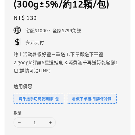
(300g±5%/約12顆/包)
Regular
NT$ 139
price
宅配$1000、全家$799免運
多元支付
線上活動暑假好禮三重送 1.下單即送下單禮
2.google評論5星送鮭魚 3.消費滿千再送筍乾豬腳1
包(詳情可洽LINE)
適用優惠
滿千送手切筍乾豬腳1包
暑假下單禮-品牌保冷袋
數量