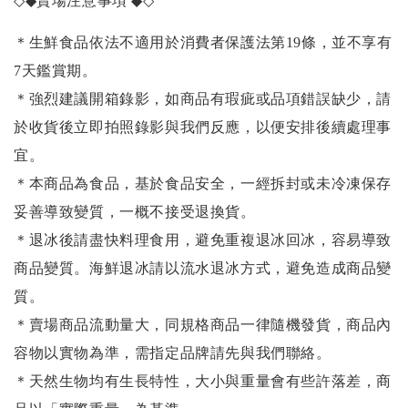
◇◆
賣場注意事項
◆◇
＊生鮮食品依法不適用於消費者保護法第19條，並不享有
7天鑑賞期。
＊強烈建議開箱錄影，如商品有瑕疵或品項錯誤缺少，請
於收貨後立即拍照錄影與我們反應，以便安排後續處理事
宜。
＊本商品為食品，基於食品安全，一經拆封或未冷凍保存
妥善導致變質，一概不接受退換貨。
＊退冰後請盡快料理食用，避免重複退冰回冰，容易導致
商品變質。海鮮退冰請以
流水退冰
方式，避免造成商品變
質。
＊賣場商品流動量大，同規格商品一律隨機發貨，商品內
容物以實物為準，需指定品牌請先與我們聯絡。
＊天然生物均有生長特性，大小與重量會有些許落差，商