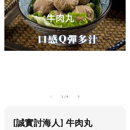
1
/
4
[誠實討海人] 牛肉丸