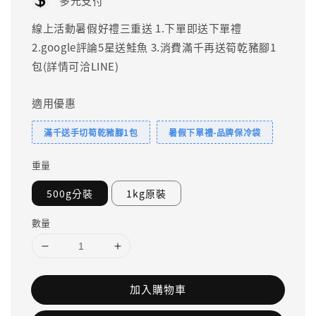
多元支付
線上活動暑假好禮三重送 1.下單即送下單禮
2.google評論5星送鮭魚 3.消費滿千再送筍乾豬腳1
包(詳情可洽LINE)
適用優惠
滿千送手切筍乾豬腳1包
暑假下單禮-品牌保冷袋
重量
500g分裝
1kg原裝
數量
加入購物車