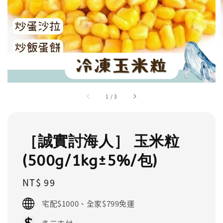
1
/
3
［誠實討海人］ 玉米粒
(500g/1kg±5%/包)
Regular
NT$ 99
price
宅配$1000、全家$799免運