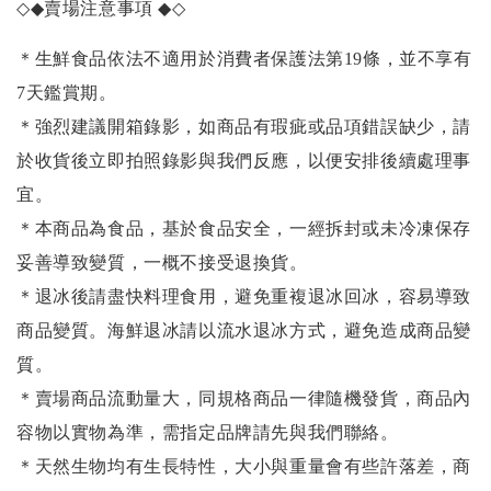
◇◆
賣場注意事項
◆◇
＊生鮮食品依法不適用於消費者保護法第19條，並不享有
7天鑑賞期。
＊強烈建議開箱錄影，如商品有瑕疵或品項錯誤缺少，請
於收貨後立即拍照錄影與我們反應，以便安排後續處理事
宜。
＊本商品為食品，基於食品安全，一經拆封或未冷凍保存
妥善導致變質，一概不接受退換貨。
＊退冰後請盡快料理食用，避免重複退冰回冰，容易導致
商品變質。海鮮退冰請以
流水退冰
方式，避免造成商品變
質。
＊賣場商品流動量大，同規格商品一律隨機發貨，商品內
容物以實物為準，需指定品牌請先與我們聯絡。
＊天然生物均有生長特性，大小與重量會有些許落差，商