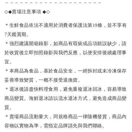
－－－－－－－－－－－－－－－－－－－－
◇◆
賣場注意事項
◆◇
＊生鮮食品依法不適用於消費者保護法第19條，並不享有
7天鑑賞期。
＊強烈建議開箱錄影，如商品有瑕疵或品項錯誤缺少，請
於收貨後立即拍照錄影與我們反應，以便安排後續處理事
宜。
＊本商品為食品，基於食品安全，一經拆封或未冷凍保存
妥善導致變質，一概不接受退換貨。
＊退冰後請盡快料理食用，避免重複退冰回冰，容易導致
商品變質。海鮮退冰請以
流水退冰
方式，避免造成商品變
質。
＊賣場商品流動量大，同規格商品一律隨機發貨，商品內
容物以實物為準，需指定品牌請先與我們聯絡。