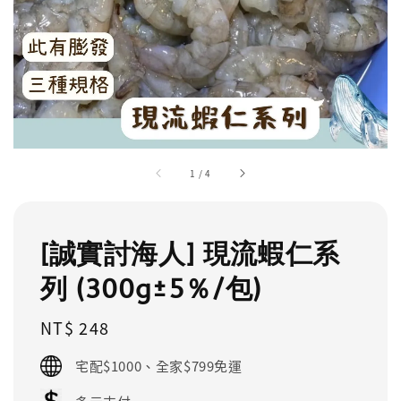
1
/
4
[誠實討海人] 現流蝦仁系
列 (300g±5％/包)
Regular
NT$ 248
price
宅配$1000、全家$799免運