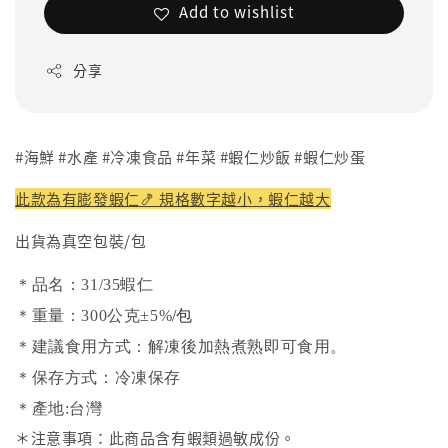
Add to wishlist
分享
#海鮮 #水產 #冷凍食品 #年菜 #蝦仁炒飯 #蝦仁炒蛋
此款為有膨發蝦仁🍤 規格數字越小，蝦仁越大
出貨為真空包裝/包
＊品名：31/35蝦仁
＊重量：300公克±5%
/包
＊建議食用方式：解凍後加熱煮熟即可食用。
＊保存方式：冷凍保存
＊產地:台灣
＊注意事項：此商品含有蝦類過敏成份。