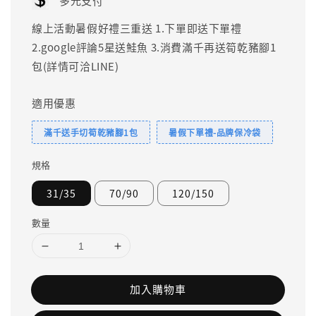
多元支付
線上活動暑假好禮三重送 1.下單即送下單禮
2.google評論5星送鮭魚 3.消費滿千再送筍乾豬腳1
包(詳情可洽LINE)
適用優惠
滿千送手切筍乾豬腳1包
暑假下單禮-品牌保冷袋
規格
31/35
70/90
120/150
數量
加入購物車