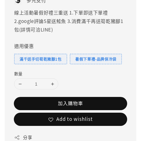
多元支付
線上活動暑假好禮三重送 1.下單即送下單禮
2.google評論5星送鮭魚 3.消費滿千再送筍乾豬腳1
包(詳情可洽LINE)
適用優惠
滿千送手切筍乾豬腳1包
暑假下單禮-品牌保冷袋
數量
加入購物車
Add to wishlist
分享