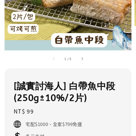
1
/
5
[誠實討海人] 白帶魚中段
(250g±10%/2片)
Regular
NT$ 99
price
宅配$1000、全家$799免運