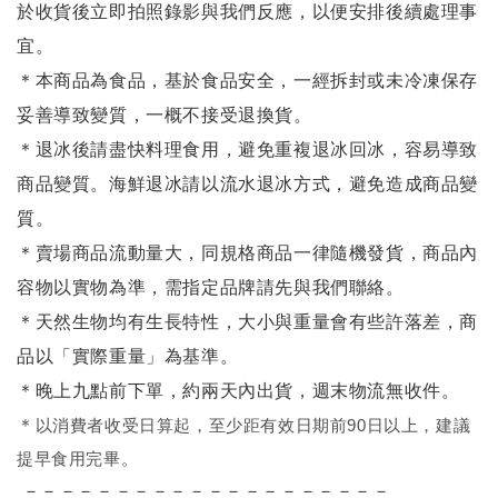
於收貨後立即拍照錄影與我們反應，以便安排後續處理事
宜。
＊本商品為食品，基於食品安全，一經拆封或未冷凍保存
妥善導致變質，一概不接受退換貨。
＊退冰後請盡快料理食用，避免重複退冰回冰，容易導致
商品變質。海鮮退冰請以
流水退冰
方式，避免造成商品變
質。
＊賣場商品流動量大，同規格商品一律隨機發貨，商品內
容物以實物為準，需指定品牌請先與我們聯絡。
＊天然生物均有生長特性，大小與重量會有些許落差，商
品以「實際重量」為基準。
＊晚上九點前下單，約兩天內出貨，週末物流無收件。
＊
以消費者收受日算起，至少距有效日期前90日以上，建議
提早食用完畢。
－－－－－－－－－－－－－－－－－－－－