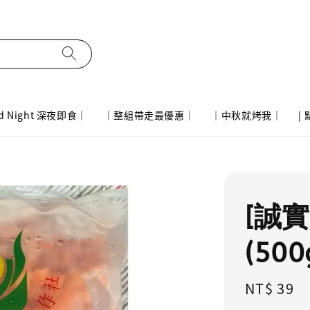
d Night 深夜即食｜
｜整組帶走最優惠｜
｜中秋就烤我｜
|
[誠
(500
Regular
NT$ 39
price