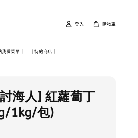
登入
購物車
 點我看菜單｜
| 特約商店｜
實討海人] 紅蘿蔔丁
g/1kg/包)