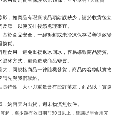
不適用於消費者保護法第19條，並不享有7天鑑賞
錄影，如商品有瑕疵或品項錯誤缺少，請於收貨後立
們反應，以便安排後續處理事宜。
，基於食品安全，一經拆封或未冷凍保存妥善導致變
退換貨。
料理食用，避免重複退冰回冰，容易導致商品變質。
水退冰
方式，避免造成商品變質。
量大，同規格商品一律隨機發貨，商品內容物以實物
牌請先與我們聯絡。
生長特性，大小與重量會有些許落差，商品以「實際
單，約兩天內出貨，週末物流無收件。
算起，至少距有效日期前90日以上，建議提早食用完
－－－－－－－－－－－－－