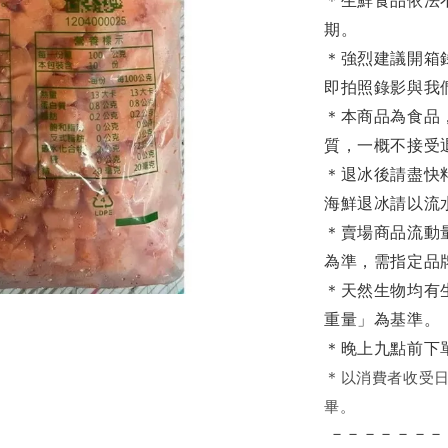
＊生鮮食品依法
期。
＊強烈建議開箱
即拍照錄影與我
＊本商品為食品
質，一概不接受
＊退冰後請盡快
海鮮退冰請以
流
＊賣場商品流動
為準，需指定品
＊天然生物均有
重量」為基準。
＊晚上九點前下
＊
以消費者收受日
畢。
－－－－－－－