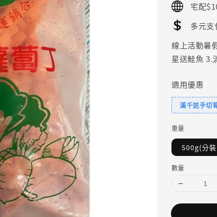
宅配$1
多元支
線上活動暑假好
星送鮭魚 3
適用優惠
滿千送手切
重量
500g(分裝
數量