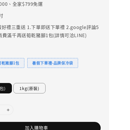
000、全家$799免運
付
禮三重送 1.下單即送下單禮 2.google評論5
.消費滿千再送筍乾豬腳1包(詳情可洽LINE)
筍乾豬腳1包
暑假下單禮-品牌保冷袋
包)
1kg(原裝)
加入購物車