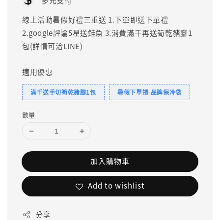
多元支付
線上活動暑假好禮三重送 1.下單即送下單禮
2.google評論5星送鮭魚 3.消費滿千再送筍乾豬腳1
包(詳情可洽LINE)
適用優惠
滿千送手切筍乾豬腳1包
暑假下單禮-品牌保冷袋
數量
加入購物車
Add to wishlist
分享