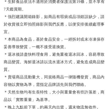
＊生鮮食品依法不適用於消費者保護法第19條，並不享有
7天鑑賞期。
＊強烈建議開箱錄影，如商品有瑕疵或品項錯誤缺少，請
於收貨後立即拍照錄影與我們反應，以便安排後續處理事
宜。
＊本商品為食品，基於食品安全，一經拆封或未冷凍保存
妥善導致變質，一概不接受退換貨。
＊退冰後請盡快料理食用，避免重複退冰回冰，容易導致
商品變質。海鮮退冰請以
流水退冰
方式，避免造成商品變
質。
＊賣場商品流動量大，同規格商品一律隨機發貨，商品內
容物以實物為準，需指定品牌請先與我們聯絡。
＊天然生物均有生長特性，大小與重量會有些許落差，商
品以「實際重量」為基準。
＊晚上九點前下單，約兩天內出貨，週末物流無收件。