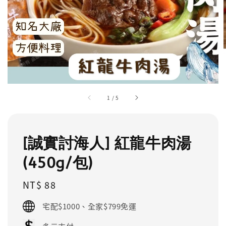
1
/
5
[誠實討海人] 紅龍牛肉湯
(450g/包)
Regular
NT$ 88
price
宅配$1000、全家$799免運