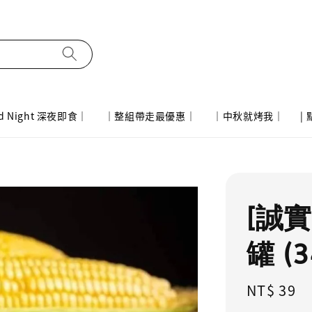
d Night 深夜即食｜
｜整組帶走最優惠｜
｜中秋就烤我｜
|
[誠
罐 (3
Regular
NT$ 39
price