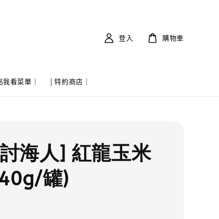
登入
購物車
 點我看菜單｜
| 特約商店｜
實討海人] 紅龍玉米
40g/罐)