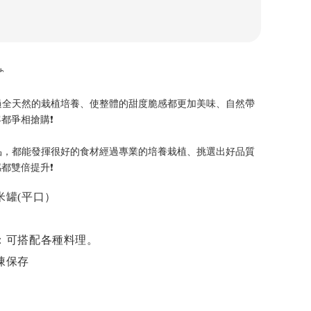

過全天然的栽植培養、使整體的甜度脆感都更加美味、自然帶
都爭相搶購❗️
品，都能發揮很好的食材經過專業的培養栽植、挑選出好品質
都雙倍提升❗️
米罐(平口）
：可搭配各種料理。
凍保存