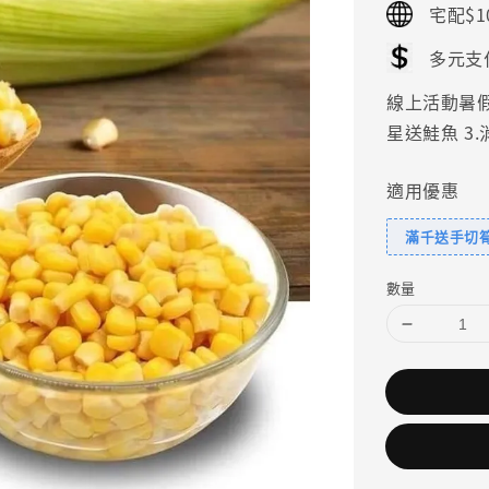
宅配$1
多元支
線上活動暑假好
星送鮭魚 3
適用優惠
滿千送手切
數量