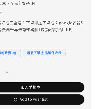
000、全家$799免運
付
禮三重送 1.下單即送下單禮 2.google評論5
.消費滿千再送筍乾豬腳1包(詳情可洽LINE)
筍乾豬腳1包
暑假下單禮-品牌保冷袋
加入購物車
Add to wishlist