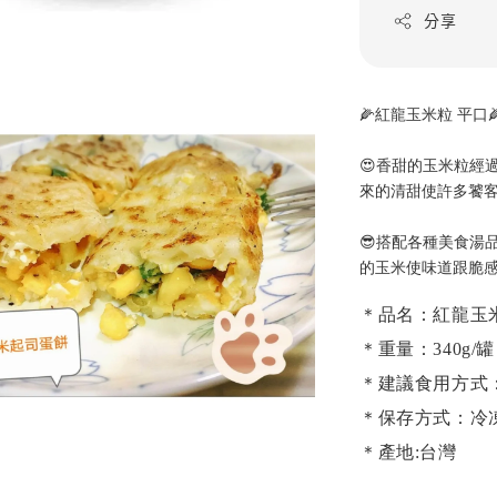
分享
🌽紅龍玉米粒 平口
😍香甜的玉米粒經
來的清甜使許多饕客
😎搭配各種美食湯
的玉米使味道跟脆感
＊品名：紅龍玉
＊重量：340g/罐
＊建議食用方式
＊保存方式：冷
＊產地:台灣