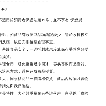
－－－－－－－－－－－－－
項
◆◇
不適用於消費者保護法第19條，並不享有7天鑑賞
錄影，如商品有瑕疵或品項錯誤缺少，請於收貨後立
們反應，以便安排後續處理事宜。
，基於食品安全，一經拆封或未冷凍保存妥善導致變
退換貨。
料理食用，避免重複退冰回冰，容易導致商品變質。
水退冰
方式，避免造成商品變質。
量大，同規格商品一律隨機發貨，商品內容物以實物
牌請先與我們聯絡。
生長特性，大小與重量會有些許落差，商品以「實際