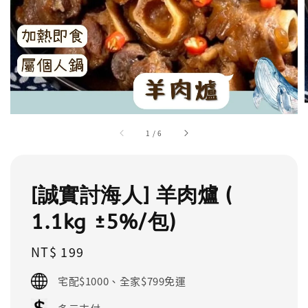
1
/
6
[誠實討海人] 羊肉爐 (
1.1kg ±5%/包)
Regular
NT$ 199
price
宅配$1000、全家$799免運