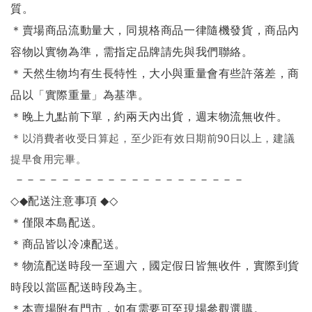
質。
＊賣場商品流動量大，同規格商品一律隨機發貨，商品內
容物以實物為準，需指定品牌請先與我們聯絡。
＊天然生物均有生長特性，大小與重量會有些許落差，商
品以「實際重量」為基準。
＊晚上九點前下單，約兩天內出貨，週末物流無收件。
＊
以消費者收受日算起，至少距有效日期前90日以上，建議
提早食用完畢。
－－－－－－－－－－－－－－－－－－－－
◇◆
配送注意事項
◆◇
＊僅限本島配送
。
＊商品皆以冷凍配送。
＊物流配送時段一至週六，國定假日皆無收件，實際到貨
時段以當區配送時段為主。
＊本賣場附有門市，如有需要可至現場參觀選購。