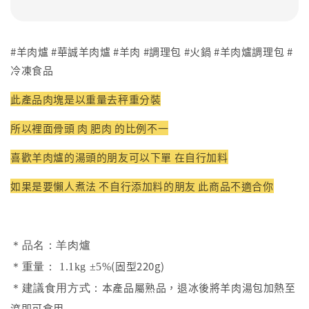
#羊肉爐 #華誠羊肉爐 #羊肉 #調理包 #火鍋 #羊肉爐調理包 #
冷凍食品
此產品肉塊是以重量去秤重分裝
所以裡面骨頭 肉 肥肉 的比例不一
喜歡羊肉爐的湯頭的朋友可以下單 在自行加料
如果是要懶人煮法 不自行添加料的朋友 此商品不適合你
＊品名：羊肉爐
(固型220g)
＊重量： 1.1kg ±5%
本產品屬熟品，退冰後將羊肉湯包加熱至
＊建議食用方式：
滾即可食用