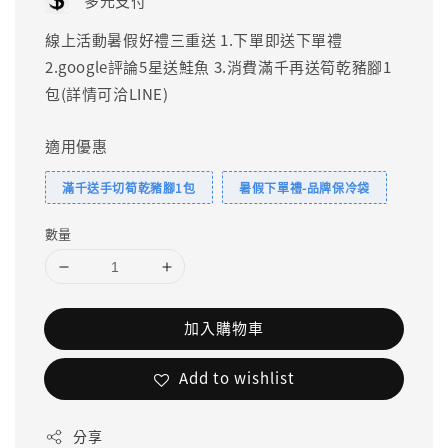
多元支付
線上活動暑假好禮三重送 1.下單即送下單禮
2.google評論5星送鮭魚 3.消費滿千再送筍乾豬腳1
包(詳情可洽LINE)
適用優惠
滿千送手切筍乾豬腳1包
暑假下單禮-品牌保冷袋
數量
加入購物車
Add to wishlist
分享