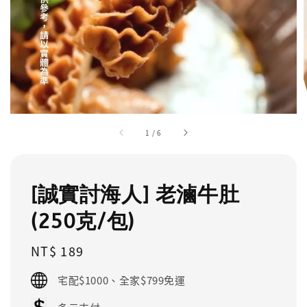
1
/
6
[誠實討海人] 老滷牛肚
(250克/包)
Regular
NT$ 189
price
宅配$1000、全家$799免運