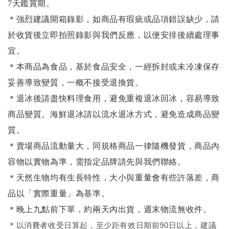
7天鑑賞期。
＊強烈建議開箱錄影，如商品有瑕疵或品項錯誤缺少，請
於收貨後立即拍照錄影與我們反應，以便安排後續處理事
宜。
＊本商品為食品，基於食品安全，一經拆封或未冷凍保存
妥善導致變質，一概不接受退換貨。
＊退冰後請盡快料理食用，避免重複退冰回冰，容易導致
商品變質。海鮮退冰請以
流水退冰
方式，避免造成商品變
質。
＊賣場商品流動量大，同規格商品一律隨機發貨，商品內
容物以實物為準，需指定品牌請先與我們聯絡。
＊天然生物均有生長特性，大小與重量會有些許落差，商
品以「實際重量」為基準。
＊晚上九點前下單，約兩天內出貨，週末物流無收件。
＊
以消費者收受日算起，至少距有效日期前90日以上，建議