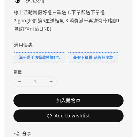
多元支付
線上活動暑假好禮三重送 1.下單即送下單禮
2.google評論5星送鮭魚 3.消費滿千再送筍乾豬腳1
包(詳情可洽LINE)
適用優惠
滿千送手切筍乾豬腳1包
暑假下單禮-品牌保冷袋
數量
加入購物車
Add to wishlist
分享